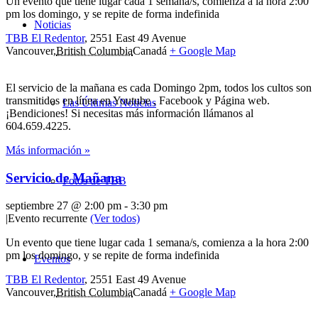
Un evento que tiene lugar cada 1 semana/s, comienza a la hora 2:00
pm los domingo, y se repite de forma indefinida
Noticias
TBB El Redentor
,
2551 East 49 Avenue
Vancouver
,
British Columbia
Canadá
+ Google Map
El servicio de la mañana es cada Domingo 2pm, todos los cultos son
transmitidos en línea en Youtube , Facebook y Página web.
Las Últimas Noticias
¡Bendiciones! Si necesitas más información llámanos al
604.659.4225.
Más información »
Servicio de Mañana
Fotos de TBB
septiembre 27 @ 2:00 pm
-
3:30 pm
|
Evento recurrente
(Ver todos)
Un evento que tiene lugar cada 1 semana/s, comienza a la hora 2:00
pm los domingo, y se repite de forma indefinida
Eventos
TBB El Redentor
,
2551 East 49 Avenue
Vancouver
,
British Columbia
Canadá
+ Google Map