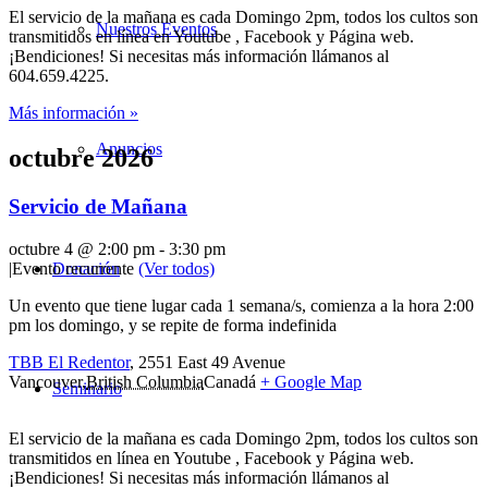
El servicio de la mañana es cada Domingo 2pm, todos los cultos son
Nuestros Eventos
transmitidos en línea en Youtube , Facebook y Página web.
¡Bendiciones! Si necesitas más información llámanos al
604.659.4225.
Más información »
Anuncios
octubre 2026
Servicio de Mañana
octubre 4 @ 2:00 pm
-
3:30 pm
Donación
|
Evento recurrente
(Ver todos)
Un evento que tiene lugar cada 1 semana/s, comienza a la hora 2:00
pm los domingo, y se repite de forma indefinida
TBB El Redentor
,
2551 East 49 Avenue
Vancouver
,
British Columbia
Canadá
+ Google Map
Seminario
El servicio de la mañana es cada Domingo 2pm, todos los cultos son
transmitidos en línea en Youtube , Facebook y Página web.
¡Bendiciones! Si necesitas más información llámanos al