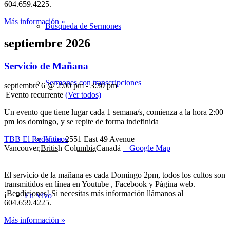
604.659.4225.
Más información »
Búsqueda de Sermones
septiembre 2026
Servicio de Mañana
Sermones con transcripciones
septiembre 6 @ 2:00 pm
-
3:30 pm
|
Evento recurrente
(Ver todos)
Un evento que tiene lugar cada 1 semana/s, comienza a la hora 2:00
pm los domingo, y se repite de forma indefinida
Videos
TBB El Redentor
,
2551 East 49 Avenue
Vancouver
,
British Columbia
Canadá
+ Google Map
El servicio de la mañana es cada Domingo 2pm, todos los cultos son
transmitidos en línea en Youtube , Facebook y Página web.
¡Bendiciones! Si necesitas más información llámanos al
En Vivo
604.659.4225.
Más información »