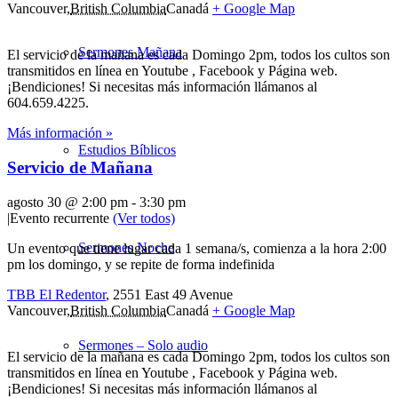
Vancouver
,
British Columbia
Canadá
+ Google Map
Sermones Mañana
El servicio de la mañana es cada Domingo 2pm, todos los cultos son
transmitidos en línea en Youtube , Facebook y Página web.
¡Bendiciones! Si necesitas más información llámanos al
604.659.4225.
Más información »
Estudios Bíblicos
Servicio de Mañana
agosto 30 @ 2:00 pm
-
3:30 pm
|
Evento recurrente
(Ver todos)
Sermones Noche
Un evento que tiene lugar cada 1 semana/s, comienza a la hora 2:00
pm los domingo, y se repite de forma indefinida
TBB El Redentor
,
2551 East 49 Avenue
Vancouver
,
British Columbia
Canadá
+ Google Map
Sermones – Solo audio
El servicio de la mañana es cada Domingo 2pm, todos los cultos son
transmitidos en línea en Youtube , Facebook y Página web.
¡Bendiciones! Si necesitas más información llámanos al