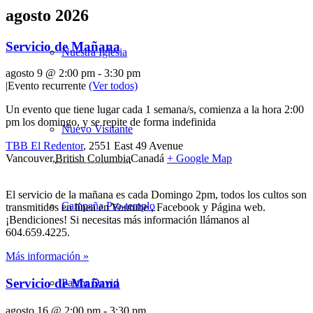
agosto 2026
Servicio de Mañana
Nuestra Iglesia
agosto 9 @ 2:00 pm
-
3:30 pm
|
Evento recurrente
(Ver todos)
Un evento que tiene lugar cada 1 semana/s, comienza a la hora 2:00
pm los domingo, y se repite de forma indefinida
Nuevo Visitante
TBB El Redentor
,
2551 East 49 Avenue
Vancouver
,
British Columbia
Canadá
+ Google Map
El servicio de la mañana es cada Domingo 2pm, todos los cultos son
Campaña Pro-templo
transmitidos en línea en Youtube , Facebook y Página web.
¡Bendiciones! Si necesitas más información llámanos al
604.659.4225.
Más información »
Servicio de Mañana
Pastor David
agosto 16 @ 2:00 pm
-
3:30 pm