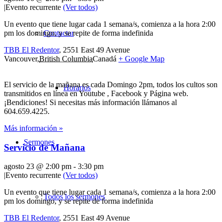
|
Evento recurrente
(Ver todos)
Un evento que tiene lugar cada 1 semana/s, comienza a la hora 2:00
pm los domingo, y se repite de forma indefinida
Contactar
TBB El Redentor
,
2551 East 49 Avenue
Vancouver
,
British Columbia
Canadá
+ Google Map
El servicio de la mañana es cada Domingo 2pm, todos los cultos son
Horarios
transmitidos en línea en Youtube , Facebook y Página web.
¡Bendiciones! Si necesitas más información llámanos al
604.659.4225.
Más información »
Sermones
Servicio de Mañana
agosto 23 @ 2:00 pm
-
3:30 pm
|
Evento recurrente
(Ver todos)
Un evento que tiene lugar cada 1 semana/s, comienza a la hora 2:00
Todos los sermones
pm los domingo, y se repite de forma indefinida
TBB El Redentor
,
2551 East 49 Avenue