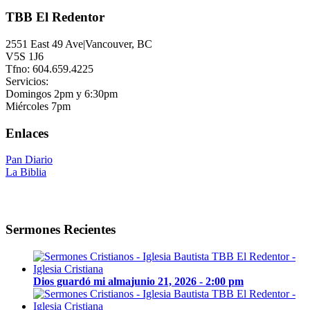
TBB El Redentor
2551 East 49 Ave|Vancouver, BC
V5S 1J6
Tfno: 604.659.4225
Servicios:
Domingos 2pm y 6:30pm
Miércoles 7pm
Enlaces
Pan Diario
La Biblia
Sermones Recientes
Dios guardó mi alma
junio 21, 2026 - 2:00 pm