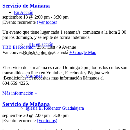
Servicio de Mañana
En Acción
septiembre 13 @ 2:00 pm
-
3:30 pm
|
Evento recurrente
(Ver todos)
Un evento que tiene lugar cada 1 semana/s, comienza a la hora 2:00
pm los domingo, y se repite de forma indefinida
TBB en acción
TBB El Redentor
,
2551 East 49 Avenue
Vancouver
,
British Columbia
Canadá
+ Google Map
El servicio de la mañana es cada Domingo 2pm, todos los cultos son
transmitidos en línea en Youtube , Facebook y Página web.
Misiones
¡Bendiciones! Si necesitas más información llámanos al
604.659.4225.
Más información »
Servicio de Mañana
Iglesia El Redentor Guadalajara
septiembre 20 @ 2:00 pm
-
3:30 pm
|
Evento recurrente
(Ver todos)