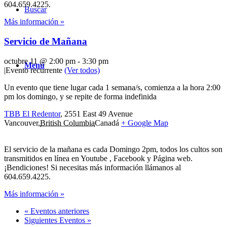
604.659.4225.
Buscar
Más información »
Servicio de Mañana
octubre 11 @ 2:00 pm
-
3:30 pm
Menú
|
Evento recurrente
(Ver todos)
Un evento que tiene lugar cada 1 semana/s, comienza a la hora 2:00
pm los domingo, y se repite de forma indefinida
TBB El Redentor
,
2551 East 49 Avenue
Vancouver
,
British Columbia
Canadá
+ Google Map
El servicio de la mañana es cada Domingo 2pm, todos los cultos son
transmitidos en línea en Youtube , Facebook y Página web.
¡Bendiciones! Si necesitas más información llámanos al
604.659.4225.
Más información »
«
Eventos anteriores
Siguientes Eventos
»