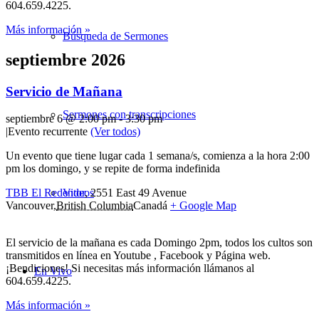
604.659.4225.
Más información »
Búsqueda de Sermones
septiembre 2026
Servicio de Mañana
Sermones con transcripciones
septiembre 6 @ 2:00 pm
-
3:30 pm
|
Evento recurrente
(Ver todos)
Un evento que tiene lugar cada 1 semana/s, comienza a la hora 2:00
pm los domingo, y se repite de forma indefinida
Videos
TBB El Redentor
,
2551 East 49 Avenue
Vancouver
,
British Columbia
Canadá
+ Google Map
El servicio de la mañana es cada Domingo 2pm, todos los cultos son
transmitidos en línea en Youtube , Facebook y Página web.
¡Bendiciones! Si necesitas más información llámanos al
En Vivo
604.659.4225.
Más información »