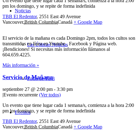
Un evento que tiene lugar cada 1 semana/s, comienza a la hora 2:00
pm los domingo, y se repite de forma indefinida
Noticias
TBB El Redentor
,
2551 East 49 Avenue
Vancouver
,
British Columbia
Canadá
+ Google Map
El servicio de la mañana es cada Domingo 2pm, todos los cultos son
transmitidos en línea en Youtube , Facebook y Página web.
Las Últimas Noticias
¡Bendiciones! Si necesitas más información llámanos al
604.659.4225.
Más información »
Servicio de Mañana
Fotos de TBB
septiembre 27 @ 2:00 pm
-
3:30 pm
|
Evento recurrente
(Ver todos)
Un evento que tiene lugar cada 1 semana/s, comienza a la hora 2:00
pm los domingo, y se repite de forma indefinida
Eventos
TBB El Redentor
,
2551 East 49 Avenue
Vancouver
,
British Columbia
Canadá
+ Google Map