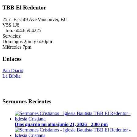
TBB El Redentor
2551 East 49 Ave|Vancouver, BC
V5S 1J6
Tfno: 604.659.4225
Servicios:
Domingos 2pm y 6:30pm
Miércoles 7pm
Enlaces
Pan Diario
La Biblia
Sermones Recientes
Dios guardó mi alma
junio 21, 2026 - 2:00 pm