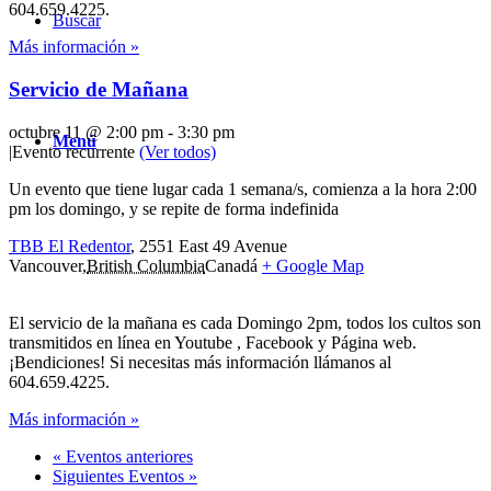
604.659.4225.
Buscar
Más información »
Servicio de Mañana
octubre 11 @ 2:00 pm
-
3:30 pm
Menú
|
Evento recurrente
(Ver todos)
Un evento que tiene lugar cada 1 semana/s, comienza a la hora 2:00
pm los domingo, y se repite de forma indefinida
TBB El Redentor
,
2551 East 49 Avenue
Vancouver
,
British Columbia
Canadá
+ Google Map
El servicio de la mañana es cada Domingo 2pm, todos los cultos son
transmitidos en línea en Youtube , Facebook y Página web.
¡Bendiciones! Si necesitas más información llámanos al
604.659.4225.
Más información »
«
Eventos anteriores
Siguientes Eventos
»