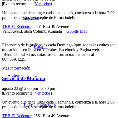
|
Evento recurrente
(Ver todos)
Un evento que tiene lugar cada 1 semana/s, comienza a la hora 2:00
pm los domingo, y se repite de forma indefinida
Contactar
TBB El Redentor
,
2551 East 49 Avenue
Vancouver
,
British Columbia
Canadá
+ Google Map
El servicio de la mañana es cada Domingo 2pm, todos los cultos son
Horarios
transmitidos en línea en Youtube , Facebook y Página web.
¡Bendiciones! Si necesitas más información llámanos al
604.659.4225.
Más información »
Sermones
Servicio de Mañana
agosto 23 @ 2:00 pm
-
3:30 pm
|
Evento recurrente
(Ver todos)
Un evento que tiene lugar cada 1 semana/s, comienza a la hora 2:00
Todos los sermones
pm los domingo, y se repite de forma indefinida
TBB El Redentor
,
2551 East 49 Avenue