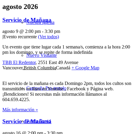
agosto 2026
Servicio de Mañana
Nuestra Iglesia
agosto 9 @ 2:00 pm
-
3:30 pm
|
Evento recurrente
(Ver todos)
Un evento que tiene lugar cada 1 semana/s, comienza a la hora 2:00
pm los domingo, y se repite de forma indefinida
Nuevo Visitante
TBB El Redentor
,
2551 East 49 Avenue
Vancouver
,
British Columbia
Canadá
+ Google Map
El servicio de la mañana es cada Domingo 2pm, todos los cultos son
Campaña Pro-templo
transmitidos en línea en Youtube , Facebook y Página web.
¡Bendiciones! Si necesitas más información llámanos al
604.659.4225.
Más información »
Servicio de Mañana
Pastor David
agosto 16 @ 2:00 pm
-
3:30 pm