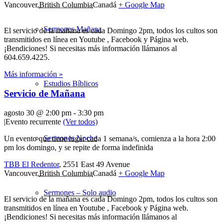
Vancouver
,
British Columbia
Canadá
+ Google Map
Sermones Mañana
El servicio de la mañana es cada Domingo 2pm, todos los cultos son
transmitidos en línea en Youtube , Facebook y Página web.
¡Bendiciones! Si necesitas más información llámanos al
604.659.4225.
Más información »
Estudios Bíblicos
Servicio de Mañana
agosto 30 @ 2:00 pm
-
3:30 pm
|
Evento recurrente
(Ver todos)
Sermones Noche
Un evento que tiene lugar cada 1 semana/s, comienza a la hora 2:00
pm los domingo, y se repite de forma indefinida
TBB El Redentor
,
2551 East 49 Avenue
Vancouver
,
British Columbia
Canadá
+ Google Map
Sermones – Solo audio
El servicio de la mañana es cada Domingo 2pm, todos los cultos son
transmitidos en línea en Youtube , Facebook y Página web.
¡Bendiciones! Si necesitas más información llámanos al