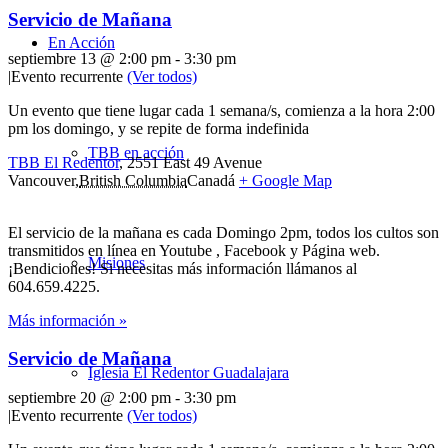
Servicio de Mañana
En Acción
septiembre 13 @ 2:00 pm
-
3:30 pm
|
Evento recurrente
(Ver todos)
Un evento que tiene lugar cada 1 semana/s, comienza a la hora 2:00
pm los domingo, y se repite de forma indefinida
TBB en acción
TBB El Redentor
,
2551 East 49 Avenue
Vancouver
,
British Columbia
Canadá
+ Google Map
El servicio de la mañana es cada Domingo 2pm, todos los cultos son
transmitidos en línea en Youtube , Facebook y Página web.
Misiones
¡Bendiciones! Si necesitas más información llámanos al
604.659.4225.
Más información »
Servicio de Mañana
Iglesia El Redentor Guadalajara
septiembre 20 @ 2:00 pm
-
3:30 pm
|
Evento recurrente
(Ver todos)