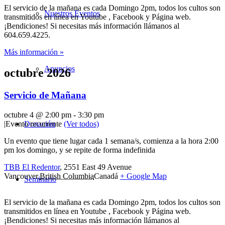
El servicio de la mañana es cada Domingo 2pm, todos los cultos son
Nuestros Eventos
transmitidos en línea en Youtube , Facebook y Página web.
¡Bendiciones! Si necesitas más información llámanos al
604.659.4225.
Más información »
Anuncios
octubre 2026
Servicio de Mañana
octubre 4 @ 2:00 pm
-
3:30 pm
Donación
|
Evento recurrente
(Ver todos)
Un evento que tiene lugar cada 1 semana/s, comienza a la hora 2:00
pm los domingo, y se repite de forma indefinida
TBB El Redentor
,
2551 East 49 Avenue
Vancouver
,
British Columbia
Canadá
+ Google Map
Seminario
El servicio de la mañana es cada Domingo 2pm, todos los cultos son
transmitidos en línea en Youtube , Facebook y Página web.
¡Bendiciones! Si necesitas más información llámanos al