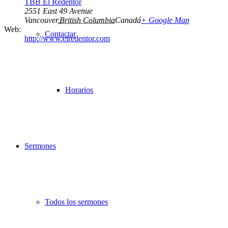
TBB El Redentor
2551 East 49 Avenue
Vancouver
,
British Columbia
Canadá
+ Google Map
Web:
Contactar
http://www.elredentor.com
Horarios
Sermones
Todos los sermones