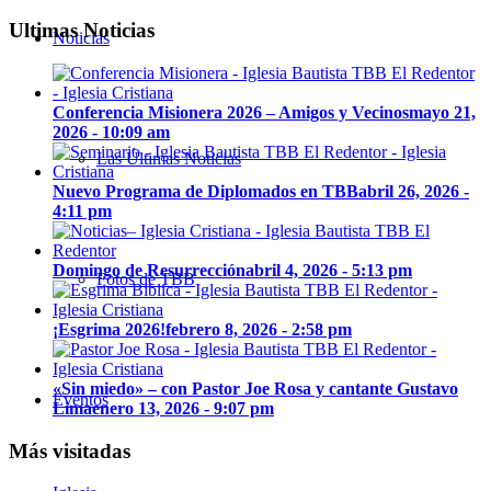
Ultimas Noticias
Noticias
Conferencia Misionera 2026 – Amigos y Vecinos
mayo 21,
2026 - 10:09 am
Las Últimas Noticias
Nuevo Programa de Diplomados en TBB
abril 26, 2026 -
4:11 pm
Domingo de Resurrección
abril 4, 2026 - 5:13 pm
Fotos de TBB
¡Esgrima 2026!
febrero 8, 2026 - 2:58 pm
«Sin miedo» – con Pastor Joe Rosa y cantante Gustavo
Eventos
Lima
enero 13, 2026 - 9:07 pm
Más visitadas