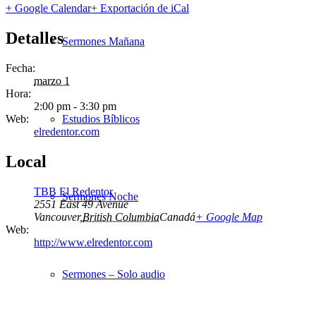
+ Google Calendar
+ Exportación de iCal
Detalles
Sermones Mañana
Fecha:
marzo 1
Hora:
2:00 pm - 3:30 pm
Web:
Estudios Bíblicos
elredentor.com
Local
TBB El Redentor
Sermones Noche
2551 East 49 Avenue
Vancouver
,
British Columbia
Canadá
+ Google Map
Web:
http://www.elredentor.com
Sermones – Solo audio