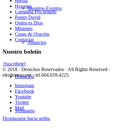
Iglesia
Horarios
Nuestros Eventos
Campaña Pro-templo
Pastor David
Quién es Dios
Misiones
Casas de Oración
Contactar
Anuncios
Nuestro boletín
¡Suscríbete!
© 2018 · Derechos Reservados · All Rights Reserved ·
elredentor.com · tel.604.659.4225
Donación
Instagram
Facebook
Youtube
Twitter
Mail
Seminario
Desplazarse hacia arriba