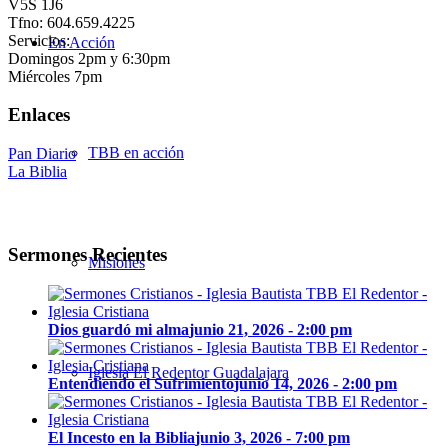
V5S 1J6
Tfno: 604.659.4225
Servicios:
En Acción
Domingos 2pm y 6:30pm
Miércoles 7pm
Enlaces
TBB en acción
Pan Diario
La Biblia
Sermones Recientes
Misiones
Dios guardó mi alma
junio 21, 2026 - 2:00 pm
Iglesia El Redentor Guadalajara
Entendiendo el Sufrimiento
junio 14, 2026 - 2:00 pm
El Incesto en la Biblia
junio 3, 2026 - 7:00 pm