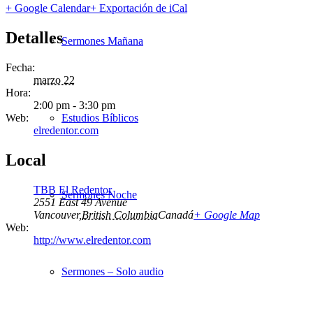
+ Google Calendar
+ Exportación de iCal
Detalles
Sermones Mañana
Fecha:
marzo 22
Hora:
2:00 pm - 3:30 pm
Web:
Estudios Bíblicos
elredentor.com
Local
TBB El Redentor
Sermones Noche
2551 East 49 Avenue
Vancouver
,
British Columbia
Canadá
+ Google Map
Web:
http://www.elredentor.com
Sermones – Solo audio