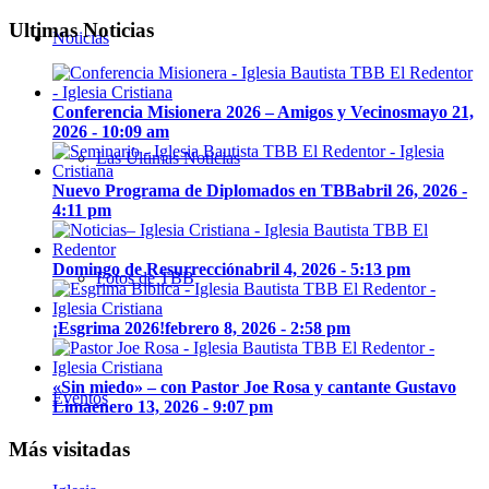
Ultimas Noticias
Noticias
Conferencia Misionera 2026 – Amigos y Vecinos
mayo 21,
2026 - 10:09 am
Las Últimas Noticias
Nuevo Programa de Diplomados en TBB
abril 26, 2026 -
4:11 pm
Domingo de Resurrección
abril 4, 2026 - 5:13 pm
Fotos de TBB
¡Esgrima 2026!
febrero 8, 2026 - 2:58 pm
«Sin miedo» – con Pastor Joe Rosa y cantante Gustavo
Eventos
Lima
enero 13, 2026 - 9:07 pm
Más visitadas