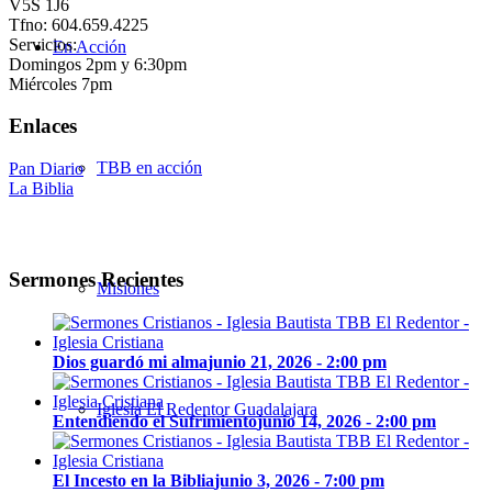
V5S 1J6
Tfno: 604.659.4225
Servicios:
En Acción
Domingos 2pm y 6:30pm
Miércoles 7pm
Enlaces
TBB en acción
Pan Diario
La Biblia
Sermones Recientes
Misiones
Dios guardó mi alma
junio 21, 2026 - 2:00 pm
Iglesia El Redentor Guadalajara
Entendiendo el Sufrimiento
junio 14, 2026 - 2:00 pm
El Incesto en la Biblia
junio 3, 2026 - 7:00 pm