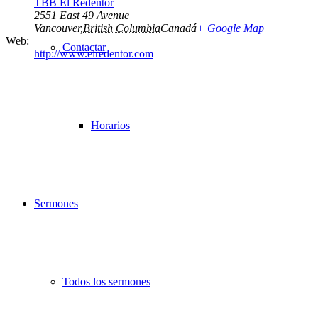
TBB El Redentor
2551 East 49 Avenue
Vancouver
,
British Columbia
Canadá
+ Google Map
Web:
Contactar
http://www.elredentor.com
Horarios
Sermones
Todos los sermones