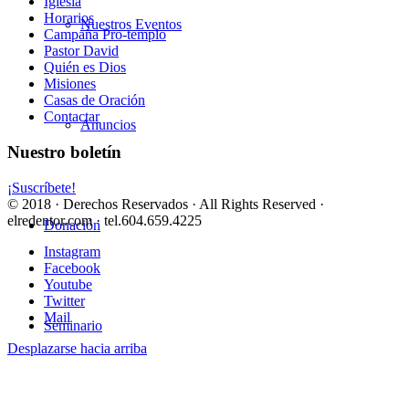
Iglesia
Horarios
Nuestros Eventos
Campaña Pro-templo
Pastor David
Quién es Dios
Misiones
Casas de Oración
Contactar
Anuncios
Nuestro boletín
¡Suscríbete!
© 2018 · Derechos Reservados · All Rights Reserved ·
elredentor.com · tel.604.659.4225
Donación
Instagram
Facebook
Youtube
Twitter
Mail
Seminario
Desplazarse hacia arriba