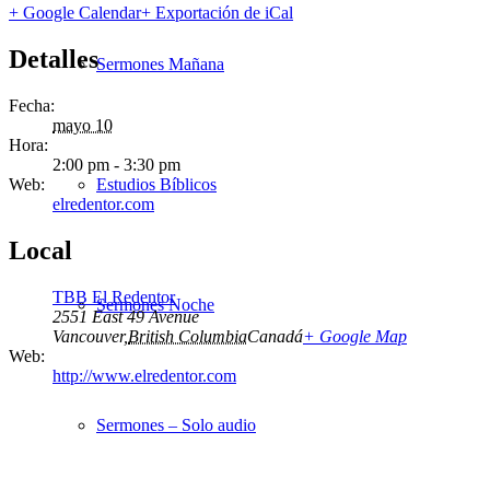
+ Google Calendar
+ Exportación de iCal
Detalles
Sermones Mañana
Fecha:
mayo 10
Hora:
2:00 pm - 3:30 pm
Web:
Estudios Bíblicos
elredentor.com
Local
TBB El Redentor
Sermones Noche
2551 East 49 Avenue
Vancouver
,
British Columbia
Canadá
+ Google Map
Web:
http://www.elredentor.com
Sermones – Solo audio