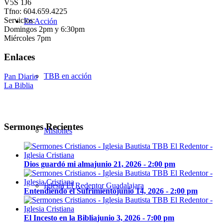
V5S 1J6
Tfno: 604.659.4225
Servicios:
En Acción
Domingos 2pm y 6:30pm
Miércoles 7pm
Enlaces
TBB en acción
Pan Diario
La Biblia
Sermones Recientes
Misiones
Dios guardó mi alma
junio 21, 2026 - 2:00 pm
Iglesia El Redentor Guadalajara
Entendiendo el Sufrimiento
junio 14, 2026 - 2:00 pm
El Incesto en la Biblia
junio 3, 2026 - 7:00 pm