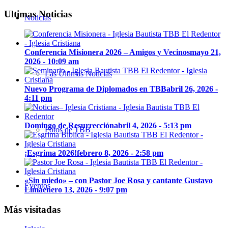
Ultimas Noticias
Noticias
Conferencia Misionera 2026 – Amigos y Vecinos
mayo 21,
2026 - 10:09 am
Las Últimas Noticias
Nuevo Programa de Diplomados en TBB
abril 26, 2026 -
4:11 pm
Domingo de Resurrección
abril 4, 2026 - 5:13 pm
Fotos de TBB
¡Esgrima 2026!
febrero 8, 2026 - 2:58 pm
«Sin miedo» – con Pastor Joe Rosa y cantante Gustavo
Eventos
Lima
enero 13, 2026 - 9:07 pm
Más visitadas