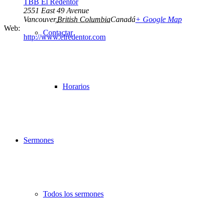
TBB El Redentor
2551 East 49 Avenue
Vancouver
,
British Columbia
Canadá
+ Google Map
Web:
Contactar
http://www.elredentor.com
Horarios
Sermones
Todos los sermones