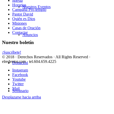
Iglesia
Horarios
Nuestros Eventos
Campaña Pro-templo
Pastor David
Quién es Dios
Misiones
Casas de Oración
Contactar
Anuncios
Nuestro boletín
¡Suscríbete!
© 2018 · Derechos Reservados · All Rights Reserved ·
elredentor.com · tel.604.659.4225
Donación
Instagram
Facebook
Youtube
Twitter
Mail
Seminario
Desplazarse hacia arriba