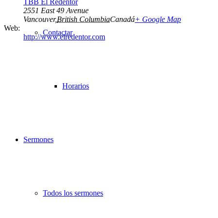
TBB El Redentor
2551 East 49 Avenue
Vancouver
,
British Columbia
Canadá
+ Google Map
Web:
Contactar
http://www.elredentor.com
Horarios
Sermones
Todos los sermones