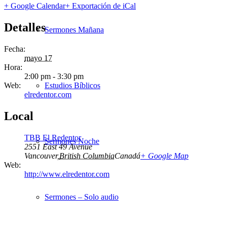
+ Google Calendar
+ Exportación de iCal
Detalles
Sermones Mañana
Fecha:
mayo 17
Hora:
2:00 pm - 3:30 pm
Web:
Estudios Bíblicos
elredentor.com
Local
TBB El Redentor
Sermones Noche
2551 East 49 Avenue
Vancouver
,
British Columbia
Canadá
+ Google Map
Web:
http://www.elredentor.com
Sermones – Solo audio