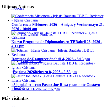
Ultimas Noticias
Noticias
Conferencia Misionera 2026 – Amigos y Vecinos
mayo 21,
2026 - 10:09 am
Las Últimas Noticias
Nuevo Programa de Diplomados en TBB
abril 26, 2026 -
4:11 pm
Domingo de Resurrección
abril 4, 2026 - 5:13 pm
Fotos de TBB
¡Esgrima 2026!
febrero 8, 2026 - 2:58 pm
«Sin miedo» – con Pastor Joe Rosa y cantante Gustavo
Eventos
Lima
enero 13, 2026 - 9:07 pm
Más visitadas