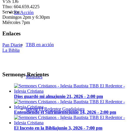
V5S 1J6
Tfno: 604.659.4225
Servicios:
En Acción
Domingos 2pm y 6:30pm
Miércoles 7pm
Enlaces
TBB en acción
Pan Diario
La Biblia
Sermones Recientes
Misiones
Dios guardó mi alma
junio 21, 2026 - 2:00 pm
Iglesia El Redentor Guadalajara
Entendiendo el Sufrimiento
junio 14, 2026 - 2:00 pm
El Incesto en la Biblia
junio 3, 2026 - 7:00 pm