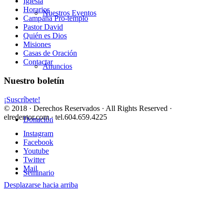
Iglesia
Horarios
Nuestros Eventos
Campaña Pro-templo
Pastor David
Quién es Dios
Misiones
Casas de Oración
Contactar
Anuncios
Nuestro boletín
¡Suscríbete!
© 2018 · Derechos Reservados · All Rights Reserved ·
elredentor.com · tel.604.659.4225
Donación
Instagram
Facebook
Youtube
Twitter
Mail
Seminario
Desplazarse hacia arriba