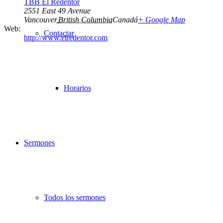
TBB El Redentor
2551 East 49 Avenue
Vancouver
,
British Columbia
Canadá
+ Google Map
Web:
Contactar
http://www.elredentor.com
Horarios
Sermones
Todos los sermones