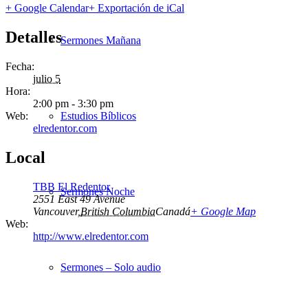
+ Google Calendar
+ Exportación de iCal
Detalles
Sermones Mañana
Fecha:
julio 5
Hora:
2:00 pm - 3:30 pm
Web:
Estudios Bíblicos
elredentor.com
Local
TBB El Redentor
Sermones Noche
2551 East 49 Avenue
Vancouver
,
British Columbia
Canadá
+ Google Map
Web:
http://www.elredentor.com
Sermones – Solo audio