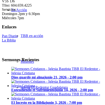
V5S 1J6
Tfno: 604.659.4225
Servicios:
En Acción
Domingos 2pm y 6:30pm
Miércoles 7pm
Enlaces
TBB en acción
Pan Diario
La Biblia
Sermones Recientes
Misiones
Dios guardó mi alma
junio 21, 2026 - 2:00 pm
Iglesia El Redentor Guadalajara
Entendiendo el Sufrimiento
junio 14, 2026 - 2:00 pm
El Incesto en la Biblia
junio 3, 2026 - 7:00 pm