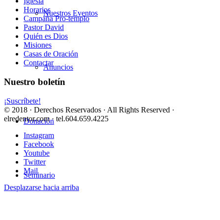
Iglesia
Horarios
Nuestros Eventos
Campaña Pro-templo
Pastor David
Quién es Dios
Misiones
Casas de Oración
Contactar
Anuncios
Nuestro boletín
¡Suscríbete!
© 2018 · Derechos Reservados · All Rights Reserved ·
elredentor.com · tel.604.659.4225
Donación
Instagram
Facebook
Youtube
Twitter
Mail
Seminario
Desplazarse hacia arriba