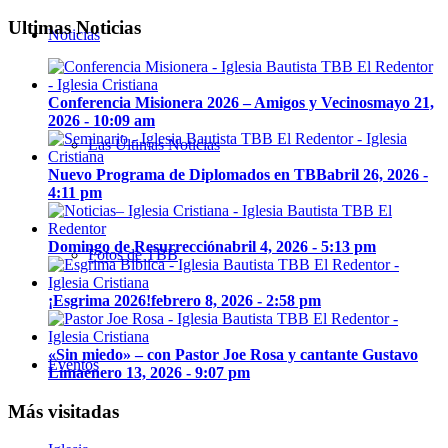
Ultimas Noticias
Noticias
Conferencia Misionera 2026 – Amigos y Vecinos
mayo 21,
2026 - 10:09 am
Las Últimas Noticias
Nuevo Programa de Diplomados en TBB
abril 26, 2026 -
4:11 pm
Domingo de Resurrección
abril 4, 2026 - 5:13 pm
Fotos de TBB
¡Esgrima 2026!
febrero 8, 2026 - 2:58 pm
«Sin miedo» – con Pastor Joe Rosa y cantante Gustavo
Eventos
Lima
enero 13, 2026 - 9:07 pm
Más visitadas