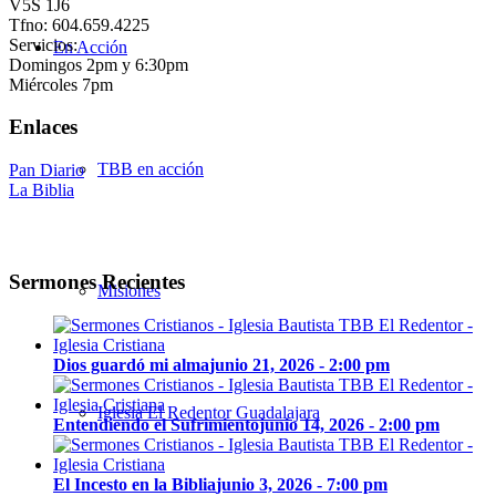
V5S 1J6
Tfno: 604.659.4225
Servicios:
En Acción
Domingos 2pm y 6:30pm
Miércoles 7pm
Enlaces
TBB en acción
Pan Diario
La Biblia
Sermones Recientes
Misiones
Dios guardó mi alma
junio 21, 2026 - 2:00 pm
Iglesia El Redentor Guadalajara
Entendiendo el Sufrimiento
junio 14, 2026 - 2:00 pm
El Incesto en la Biblia
junio 3, 2026 - 7:00 pm