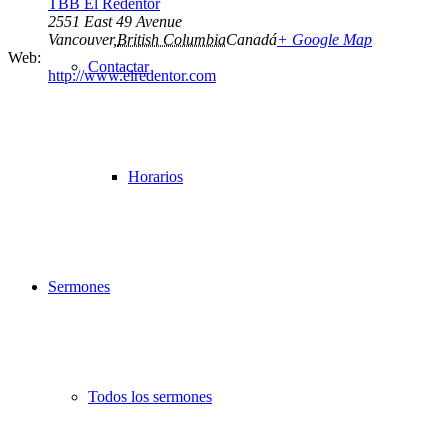
TBB El Redentor
2551 East 49 Avenue
Vancouver
,
British Columbia
Canadá
+ Google Map
Web:
Contactar
http://www.elredentor.com
Horarios
Sermones
Todos los sermones