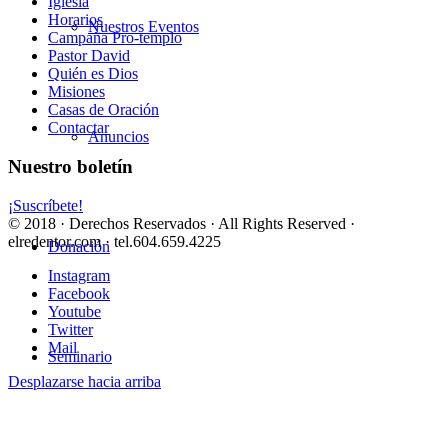
Iglesia
Horarios
Nuestros Eventos
Campaña Pro-templo
Pastor David
Quién es Dios
Misiones
Casas de Oración
Contactar
Anuncios
Nuestro boletín
¡Suscríbete!
© 2018 · Derechos Reservados · All Rights Reserved ·
elredentor.com · tel.604.659.4225
Donación
Instagram
Facebook
Youtube
Twitter
Mail
Seminario
Desplazarse hacia arriba