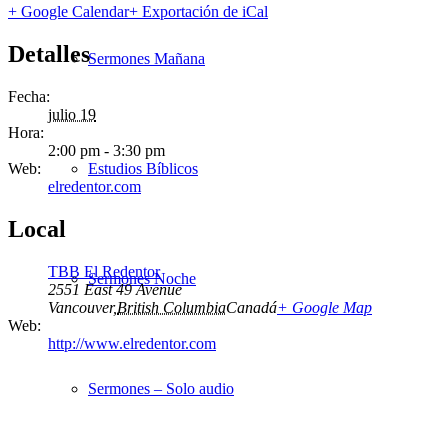
+ Google Calendar
+ Exportación de iCal
Detalles
Sermones Mañana
Fecha:
julio 19
Hora:
2:00 pm - 3:30 pm
Web:
Estudios Bíblicos
elredentor.com
Local
TBB El Redentor
Sermones Noche
2551 East 49 Avenue
Vancouver
,
British Columbia
Canadá
+ Google Map
Web:
http://www.elredentor.com
Sermones – Solo audio