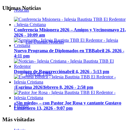
Ultimas Noticias
Noticias
Conferencia Misionera 2026 – Amigos y Vecinos
mayo 21,
2026 - 10:09 am
Las Últimas Noticias
Nuevo Programa de Diplomados en TBB
abril 26, 2026 -
4:11 pm
Domingo de Resurrección
abril 4, 2026 - 5:13 pm
Fotos de TBB
¡Esgrima 2026!
febrero 8, 2026 - 2:58 pm
«Sin miedo» – con Pastor Joe Rosa y cantante Gustavo
Eventos
Lima
enero 13, 2026 - 9:07 pm
Más visitadas