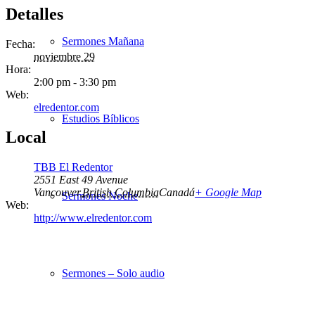
Detalles
Sermones Mañana
Fecha:
noviembre 29
Hora:
2:00 pm - 3:30 pm
Web:
elredentor.com
Estudios Bíblicos
Local
TBB El Redentor
2551 East 49 Avenue
Vancouver
,
British Columbia
Canadá
+ Google Map
Sermones Noche
Web:
http://www.elredentor.com
Sermones – Solo audio