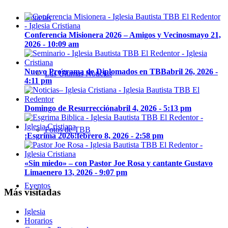
Noticias
Conferencia Misionera 2026 – Amigos y Vecinos
mayo 21,
2026 - 10:09 am
Nuevo Programa de Diplomados en TBB
abril 26, 2026 -
Las Últimas Noticias
4:11 pm
Domingo de Resurrección
abril 4, 2026 - 5:13 pm
Fotos de TBB
¡Esgrima 2026!
febrero 8, 2026 - 2:58 pm
«Sin miedo» – con Pastor Joe Rosa y cantante Gustavo
Lima
enero 13, 2026 - 9:07 pm
Eventos
Más visitadas
Iglesia
Horarios