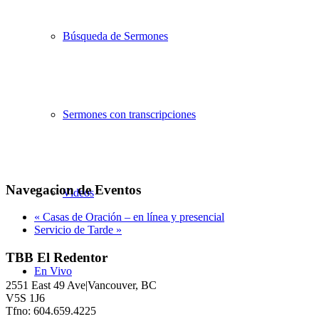
Búsqueda de Sermones
Sermones con transcripciones
Navegacion de Eventos
Videos
«
Casas de Oración – en línea y presencial
Servicio de Tarde
»
TBB El Redentor
En Vivo
2551 East 49 Ave|Vancouver, BC
V5S 1J6
Tfno: 604.659.4225