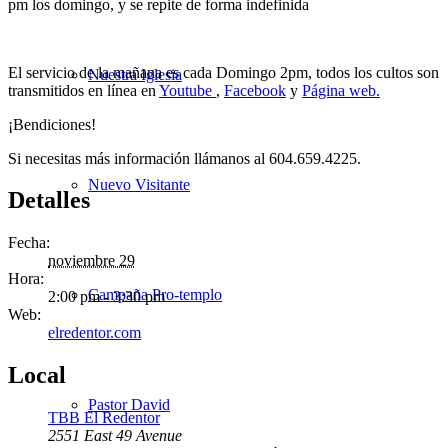
pm los domingo, y se repite de forma indefinida
El servicio de la mañana es cada Domingo 2pm, todos los cultos son
Nuestra Iglesia
transmitidos en línea en
Youtube
,
Facebook
y
Página web.
¡Bendiciones!
Si necesitas más información llámanos al 604.659.4225.
Nuevo Visitante
Detalles
Fecha:
noviembre 29
Hora:
Campaña Pro-templo
2:00 pm - 3:30 pm
Web:
elredentor.com
Local
Pastor David
TBB El Redentor
2551 East 49 Avenue