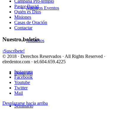
Campaña Pro-templo
Pastor David
Nuestros Eventos
Quién es Dios
Misiones
Casas de Oración
Contactar
Nuestro boletín
Anuncios
¡Suscríbete!
© 2018 · Derechos Reservados · All Rights Reserved ·
elredentor.com · tel.604.659.4225
Instagram
Donación
Facebook
Youtube
Twitter
Mail
Desplazarse hacia arriba
Seminario