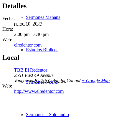
Detalles
Sermones Mañana
Fecha:
enero 10, 2027
Hora:
2:00 pm - 3:30 pm
Web:
elredentor.com
Estudios Bíblicos
Local
TBB El Redentor
2551 East 49 Avenue
Vancouver
,
British Columbia
Canadá
+ Google Map
Sermones Noche
Web:
http://www.elredentor.com
Sermones – Solo audio