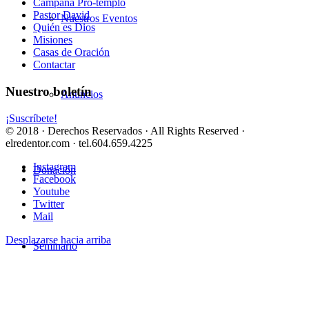
Campaña Pro-templo
Pastor David
Nuestros Eventos
Quién es Dios
Misiones
Casas de Oración
Contactar
Nuestro boletín
Anuncios
¡Suscríbete!
© 2018 · Derechos Reservados · All Rights Reserved ·
elredentor.com · tel.604.659.4225
Instagram
Donación
Facebook
Youtube
Twitter
Mail
Desplazarse hacia arriba
Seminario