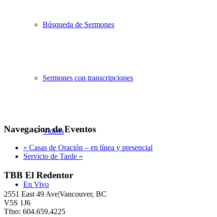
Búsqueda de Sermones
Sermones con transcripciones
Navegacion de Eventos
Videos
«
Casas de Oración – en línea y presencial
Servicio de Tarde
»
TBB El Redentor
En Vivo
2551 East 49 Ave|Vancouver, BC
V5S 1J6
Tfno: 604.659.4225