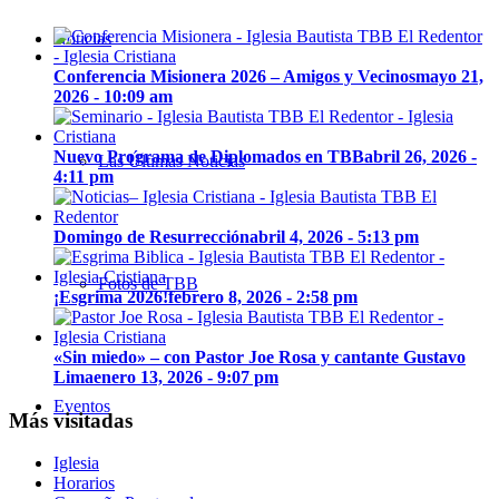
Noticias
Conferencia Misionera 2026 – Amigos y Vecinos
mayo 21,
2026 - 10:09 am
Nuevo Programa de Diplomados en TBB
abril 26, 2026 -
Las Últimas Noticias
4:11 pm
Domingo de Resurrección
abril 4, 2026 - 5:13 pm
Fotos de TBB
¡Esgrima 2026!
febrero 8, 2026 - 2:58 pm
«Sin miedo» – con Pastor Joe Rosa y cantante Gustavo
Lima
enero 13, 2026 - 9:07 pm
Eventos
Más visitadas
Iglesia
Horarios