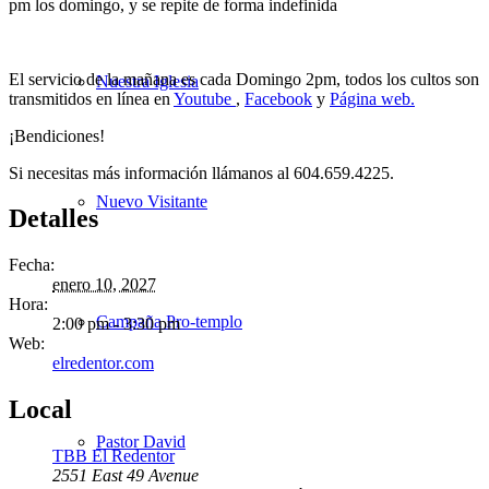
pm los domingo, y se repite de forma indefinida
El servicio de la mañana es cada Domingo 2pm, todos los cultos son
Nuestra Iglesia
transmitidos en línea en
Youtube
,
Facebook
y
Página web.
¡Bendiciones!
Si necesitas más información llámanos al 604.659.4225.
Nuevo Visitante
Detalles
Fecha:
enero 10, 2027
Hora:
Campaña Pro-templo
2:00 pm - 3:30 pm
Web:
elredentor.com
Local
Pastor David
TBB El Redentor
2551 East 49 Avenue