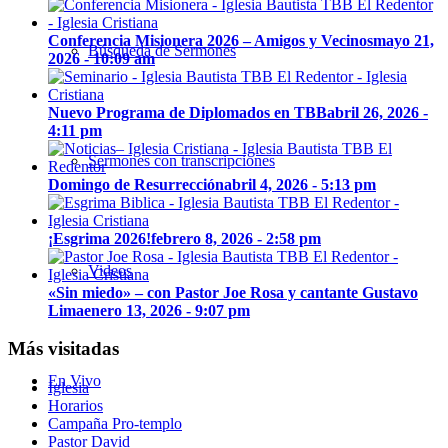
Conferencia Misionera 2026 – Amigos y Vecinos
mayo 21,
Búsqueda de Sermones
2026 - 10:09 am
Nuevo Programa de Diplomados en TBB
abril 26, 2026 -
4:11 pm
Sermones con transcripciones
Domingo de Resurrección
abril 4, 2026 - 5:13 pm
¡Esgrima 2026!
febrero 8, 2026 - 2:58 pm
Videos
«Sin miedo» – con Pastor Joe Rosa y cantante Gustavo
Lima
enero 13, 2026 - 9:07 pm
Más visitadas
En Vivo
Iglesia
Horarios
Campaña Pro-templo
Pastor David