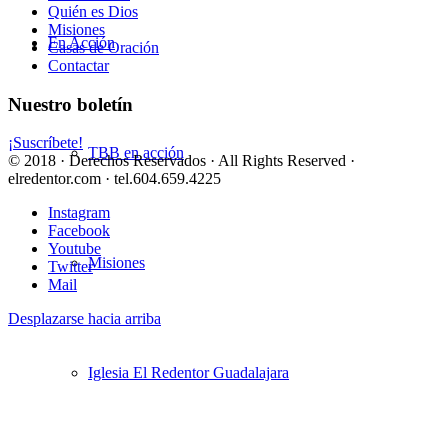
Quién es Dios
Misiones
En Acción
Casas de Oración
Contactar
Nuestro boletín
¡Suscríbete!
TBB en acción
© 2018 · Derechos Reservados · All Rights Reserved ·
elredentor.com · tel.604.659.4225
Instagram
Facebook
Youtube
Misiones
Twitter
Mail
Desplazarse hacia arriba
Iglesia El Redentor Guadalajara