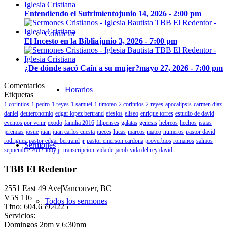
Entendiendo el Sufrimiento
junio 14, 2026 - 2:00 pm
Contactar
El Incesto en la Biblia
junio 3, 2026 - 7:00 pm
¿De dónde sacó Caín a su mujer?
mayo 27, 2026 - 7:00 pm
Comentarios
Horarios
Etiquetas
1 corintios
1 pedro
1 reyes
1 samuel
1 timoteo
2 corintios
2 reyes
apocalipsis
carmen diaz
daniel
deuteronomio
edgar lopez bertrand
efesios
eliseo
enrique torres
estudio de david
eventos por venir
exodo
familia 2016
filipenses
galatas
genesis
hebreos
hechos
isaias
jeremias
josue
juan
juan carlos cuesta
jueces
lucas
marcos
mateo
numeros
pastor david
rodriguez
pastor edgar bertrand jr
pastor emerson cardona
proverbios
romanos
salmos
Sermones
septiembre 2017
toby jr
transcripcion
vida de jacob
vida del rey david
TBB El Redentor
2551 East 49 Ave|Vancouver, BC
V5S 1J6
Todos los sermones
Tfno: 604.659.4225
Servicios:
Domingos 2pm y 6:30pm