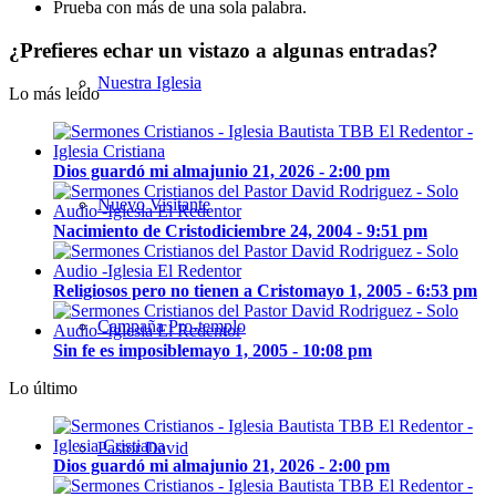
Prueba con más de una sola palabra.
¿Prefieres echar un vistazo a algunas entradas?
Nuestra Iglesia
Lo más leído
Dios guardó mi alma
junio 21, 2026 - 2:00 pm
Nuevo Visitante
Nacimiento de Cristo
diciembre 24, 2004 - 9:51 pm
Religiosos pero no tienen a Cristo
mayo 1, 2005 - 6:53 pm
Campaña Pro-templo
Sin fe es imposible
mayo 1, 2005 - 10:08 pm
Lo último
Pastor David
Dios guardó mi alma
junio 21, 2026 - 2:00 pm