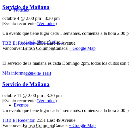
Servicio de Mañana
Noticias
octubre 4 @ 2:00 pm
-
3:30 pm
|
Evento recurrente
(Ver todos)
Un evento que tiene lugar cada 1 semana/s, comienza a la hora 2:00 p
Las Últimas Noticias
TBB El Redentor
,
2551 East 49 Avenue
Vancouver
,
British Columbia
Canadá
+ Google Map
El servicio de la mañana es cada Domingo 2pm, todos los cultos son 
Más información »
Fotos de TBB
Servicio de Mañana
octubre 11 @ 2:00 pm
-
3:30 pm
|
Evento recurrente
(Ver todos)
Eventos
Un evento que tiene lugar cada 1 semana/s, comienza a la hora 2:00 p
TBB El Redentor
,
2551 East 49 Avenue
Vancouver
,
British Columbia
Canadá
+ Google Map