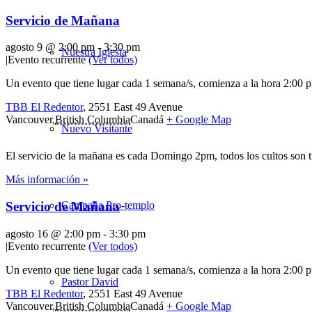
Servicio de Mañana
agosto 9 @ 2:00 pm
-
3:30 pm
Nuestra Iglesia
|
Evento recurrente
(Ver todos)
Un evento que tiene lugar cada 1 semana/s, comienza a la hora 2:00 p
TBB El Redentor
,
2551 East 49 Avenue
Vancouver
,
British Columbia
Canadá
+ Google Map
Nuevo Visitante
El servicio de la mañana es cada Domingo 2pm, todos los cultos son 
Más información »
Campaña Pro-templo
Servicio de Mañana
agosto 16 @ 2:00 pm
-
3:30 pm
|
Evento recurrente
(Ver todos)
Un evento que tiene lugar cada 1 semana/s, comienza a la hora 2:00 p
Pastor David
TBB El Redentor
,
2551 East 49 Avenue
Vancouver
,
British Columbia
Canadá
+ Google Map