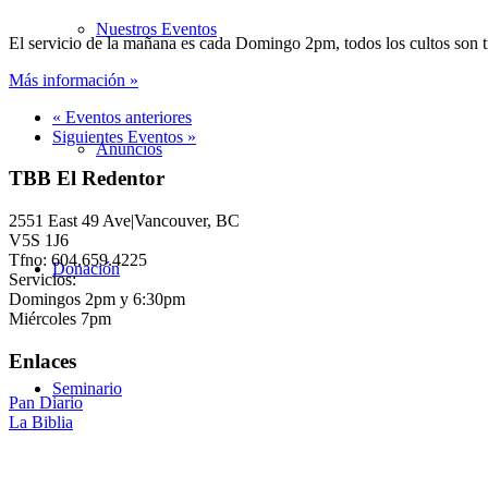
Nuestros Eventos
El servicio de la mañana es cada Domingo 2pm, todos los cultos son 
Más información »
«
Eventos anteriores
Siguientes Eventos
»
Anuncios
TBB El Redentor
2551 East 49 Ave|Vancouver, BC
V5S 1J6
Tfno: 604.659.4225
Donación
Servicios:
Domingos 2pm y 6:30pm
Miércoles 7pm
Enlaces
Seminario
Pan Diario
La Biblia