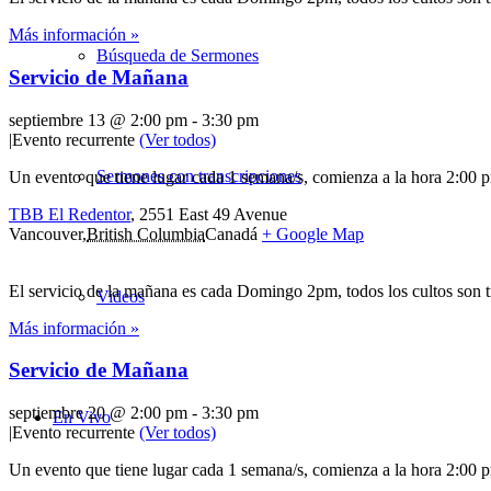
Más información »
Búsqueda de Sermones
Servicio de Mañana
septiembre 13 @ 2:00 pm
-
3:30 pm
|
Evento recurrente
(Ver todos)
Sermones con transcripciones
Un evento que tiene lugar cada 1 semana/s, comienza a la hora 2:00 p
TBB El Redentor
,
2551 East 49 Avenue
Vancouver
,
British Columbia
Canadá
+ Google Map
El servicio de la mañana es cada Domingo 2pm, todos los cultos son 
Videos
Más información »
Servicio de Mañana
septiembre 20 @ 2:00 pm
-
3:30 pm
En Vivo
|
Evento recurrente
(Ver todos)
Un evento que tiene lugar cada 1 semana/s, comienza a la hora 2:00 p