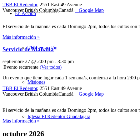
TBB El Redentor
,
2551 East 49 Avenue
Vancouver
,
British Columbia
Canadá
+ Google Map
En Acción
El servicio de la mañana es cada Domingo 2pm, todos los cultos son 
Más información »
TBB en acción
Servicio de Mañana
septiembre 27 @ 2:00 pm
-
3:30 pm
|
Evento recurrente
(Ver todos)
Un evento que tiene lugar cada 1 semana/s, comienza a la hora 2:00 p
Misiones
TBB El Redentor
,
2551 East 49 Avenue
Vancouver
,
British Columbia
Canadá
+ Google Map
El servicio de la mañana es cada Domingo 2pm, todos los cultos son 
Iglesia El Redentor Guadalajara
Más información »
octubre 2026