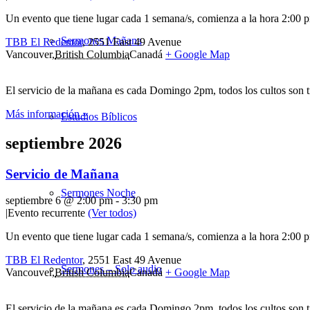
Un evento que tiene lugar cada 1 semana/s, comienza a la hora 2:00 p
Sermones Mañana
TBB El Redentor
,
2551 East 49 Avenue
Vancouver
,
British Columbia
Canadá
+ Google Map
El servicio de la mañana es cada Domingo 2pm, todos los cultos son 
Más información »
Estudios Bíblicos
septiembre 2026
Servicio de Mañana
Sermones Noche
septiembre 6 @ 2:00 pm
-
3:30 pm
|
Evento recurrente
(Ver todos)
Un evento que tiene lugar cada 1 semana/s, comienza a la hora 2:00 p
TBB El Redentor
,
2551 East 49 Avenue
Sermones – Solo audio
Vancouver
,
British Columbia
Canadá
+ Google Map
El servicio de la mañana es cada Domingo 2pm, todos los cultos son 