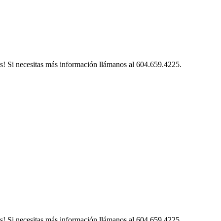
s! Si necesitas más información llámanos al 604.659.4225.
s! Si necesitas más información llámanos al 604.659.4225.