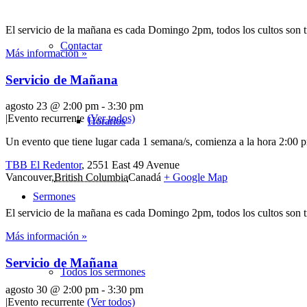
El servicio de la mañana es cada Domingo 2pm, todos los cultos son 
Contactar
Más información »
Servicio de Mañana
agosto 23 @ 2:00 pm
-
3:30 pm
|
Evento recurrente
(Ver todos)
Horarios
Un evento que tiene lugar cada 1 semana/s, comienza a la hora 2:00 p
TBB El Redentor
,
2551 East 49 Avenue
Vancouver
,
British Columbia
Canadá
+ Google Map
Sermones
El servicio de la mañana es cada Domingo 2pm, todos los cultos son 
Más información »
Servicio de Mañana
Todos los sermones
agosto 30 @ 2:00 pm
-
3:30 pm
|
Evento recurrente
(Ver todos)