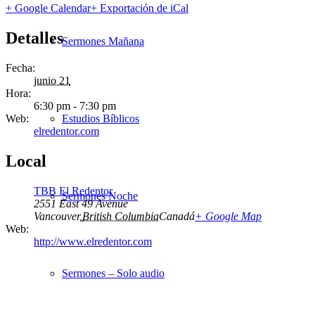
+ Google Calendar
+ Exportación de iCal
Detalles
Sermones Mañana
Fecha:
junio 21
Hora:
6:30 pm - 7:30 pm
Web:
Estudios Bíblicos
elredentor.com
Local
TBB El Redentor
Sermones Noche
2551 East 49 Avenue
Vancouver
,
British Columbia
Canadá
+ Google Map
Web:
http://www.elredentor.com
Sermones – Solo audio