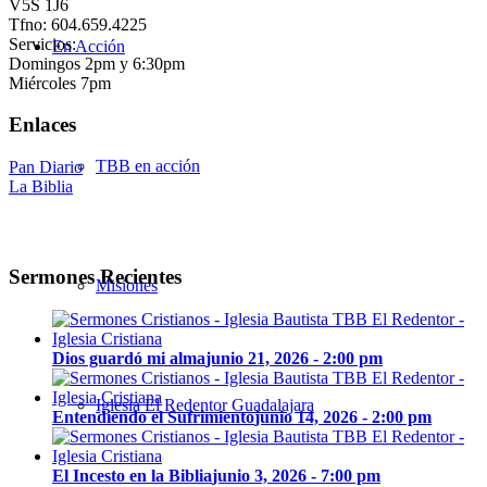
V5S 1J6
Tfno: 604.659.4225
Servicios:
En Acción
Domingos 2pm y 6:30pm
Miércoles 7pm
Enlaces
TBB en acción
Pan Diario
La Biblia
Sermones Recientes
Misiones
Dios guardó mi alma
junio 21, 2026 - 2:00 pm
Iglesia El Redentor Guadalajara
Entendiendo el Sufrimiento
junio 14, 2026 - 2:00 pm
El Incesto en la Biblia
junio 3, 2026 - 7:00 pm