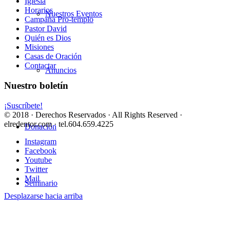
Iglesia
Horarios
Nuestros Eventos
Campaña Pro-templo
Pastor David
Quién es Dios
Misiones
Casas de Oración
Contactar
Anuncios
Nuestro boletín
¡Suscríbete!
© 2018 · Derechos Reservados · All Rights Reserved ·
elredentor.com · tel.604.659.4225
Donación
Instagram
Facebook
Youtube
Twitter
Mail
Seminario
Desplazarse hacia arriba