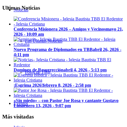
Ultimas Noticias
Noticias
Conferencia Misionera 2026 – Amigos y Vecinos
mayo 21,
2026 - 10:09 am
Las Últimas Noticias
Nuevo Programa de Diplomados en TBB
abril 26, 2026 -
4:11 pm
Domingo de Resurrección
abril 4, 2026 - 5:13 pm
Fotos de TBB
¡Esgrima 2026!
febrero 8, 2026 - 2:58 pm
«Sin miedo» – con Pastor Joe Rosa y cantante Gustavo
Eventos
Lima
enero 13, 2026 - 9:07 pm
Más visitadas