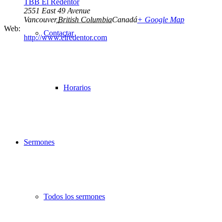
TBB El Redentor
2551 East 49 Avenue
Vancouver
,
British Columbia
Canadá
+ Google Map
Web:
Contactar
http://www.elredentor.com
Horarios
Sermones
Todos los sermones