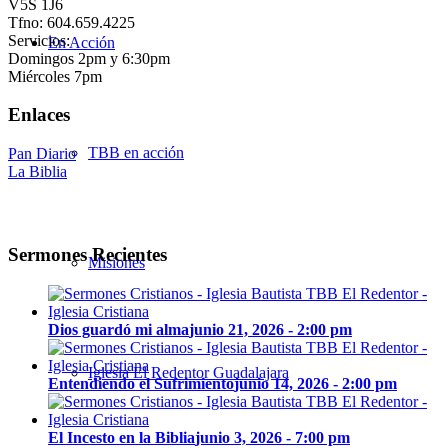
V5S 1J6
Tfno: 604.659.4225
Servicios:
En Acción
Domingos 2pm y 6:30pm
Miércoles 7pm
Enlaces
TBB en acción
Pan Diario
La Biblia
Sermones Recientes
Misiones
Dios guardó mi alma
junio 21, 2026 - 2:00 pm
Iglesia El Redentor Guadalajara
Entendiendo el Sufrimiento
junio 14, 2026 - 2:00 pm
El Incesto en la Biblia
junio 3, 2026 - 7:00 pm