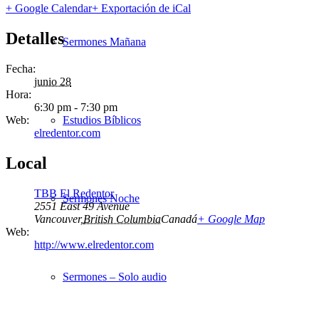
+ Google Calendar
+ Exportación de iCal
Detalles
Sermones Mañana
Fecha:
junio 28
Hora:
6:30 pm - 7:30 pm
Web:
Estudios Bíblicos
elredentor.com
Local
TBB El Redentor
Sermones Noche
2551 East 49 Avenue
Vancouver
,
British Columbia
Canadá
+ Google Map
Web:
http://www.elredentor.com
Sermones – Solo audio