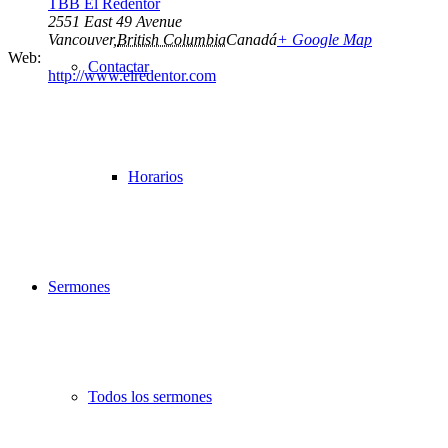
TBB El Redentor
2551 East 49 Avenue
Vancouver
,
British Columbia
Canadá
+ Google Map
Web:
Contactar
http://www.elredentor.com
Horarios
Sermones
Todos los sermones