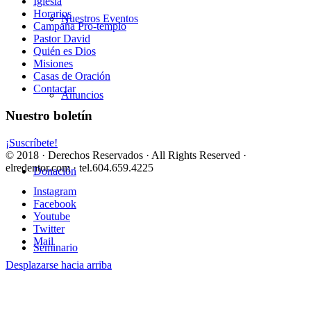
Iglesia
Horarios
Nuestros Eventos
Campaña Pro-templo
Pastor David
Quién es Dios
Misiones
Casas de Oración
Contactar
Anuncios
Nuestro boletín
¡Suscríbete!
© 2018 · Derechos Reservados · All Rights Reserved ·
elredentor.com · tel.604.659.4225
Donación
Instagram
Facebook
Youtube
Twitter
Mail
Seminario
Desplazarse hacia arriba