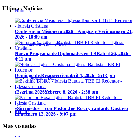
Ultimas Noticias
Noticias
Conferencia Misionera 2026 – Amigos y Vecinos
mayo 21,
2026 - 10:09 am
Las Últimas Noticias
Nuevo Programa de Diplomados en TBB
abril 26, 2026 -
4:11 pm
Domingo de Resurrección
abril 4, 2026 - 5:13 pm
Fotos de TBB
¡Esgrima 2026!
febrero 8, 2026 - 2:58 pm
«Sin miedo» – con Pastor Joe Rosa y cantante Gustavo
Eventos
Lima
enero 13, 2026 - 9:07 pm
Más visitadas