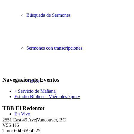
Búsqueda de Sermones
Sermones con transcripciones
Navegacion de Eventos
Videos
«
Servicio de Mañana
Estudio Bíblico – Miércoles 7pm
»
TBB El Redentor
En Vivo
2551 East 49 Ave|Vancouver, BC
V5S 1J6
Tfno: 604.659.4225