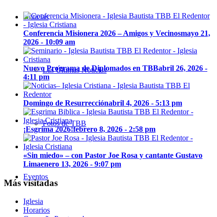
Noticias
Conferencia Misionera 2026 – Amigos y Vecinos
mayo 21,
2026 - 10:09 am
Nuevo Programa de Diplomados en TBB
abril 26, 2026 -
Las Últimas Noticias
4:11 pm
Domingo de Resurrección
abril 4, 2026 - 5:13 pm
Fotos de TBB
¡Esgrima 2026!
febrero 8, 2026 - 2:58 pm
«Sin miedo» – con Pastor Joe Rosa y cantante Gustavo
Lima
enero 13, 2026 - 9:07 pm
Eventos
Más visitadas
Iglesia
Horarios