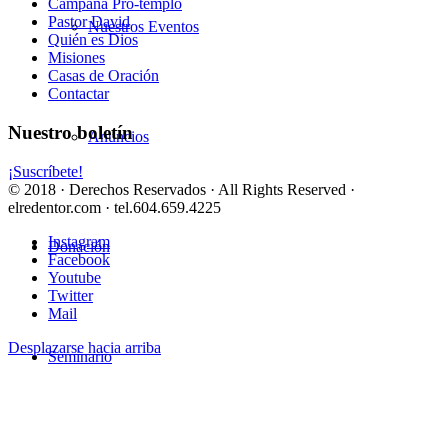
Campaña Pro-templo
Pastor David
Nuestros Eventos
Quién es Dios
Misiones
Casas de Oración
Contactar
Nuestro boletín
Anuncios
¡Suscríbete!
© 2018 · Derechos Reservados · All Rights Reserved ·
elredentor.com · tel.604.659.4225
Instagram
Donación
Facebook
Youtube
Twitter
Mail
Desplazarse hacia arriba
Seminario