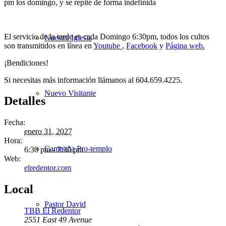
pm los domingo, y se repite de forma indefinida
El servicio de la tarde es cada Domingo 6:30pm, todos los cultos
Nuestra Iglesia
son transmitidos en línea en
Youtube
,
Facebook
y
Página web.
¡Bendiciones!
Si necesitas más información llámanos al 604.659.4225.
Nuevo Visitante
Detalles
Fecha:
enero 31, 2027
Hora:
Campaña Pro-templo
6:30 pm - 7:30 pm
Web:
elredentor.com
Local
Pastor David
TBB El Redentor
2551 East 49 Avenue