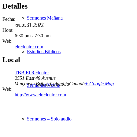
Detalles
Sermones Mañana
Fecha:
enero 31, 2027
Hora:
6:30 pm - 7:30 pm
Web:
elredentor.com
Estudios Bíblicos
Local
TBB El Redentor
2551 East 49 Avenue
Vancouver
,
British Columbia
Canadá
+ Google Map
Sermones Noche
Web:
http://www.elredentor.com
Sermones – Solo audio