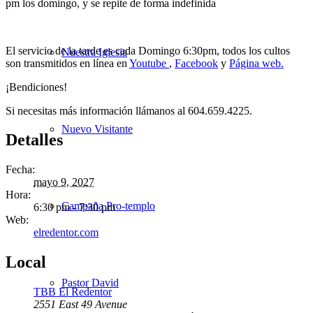
pm los domingo, y se repite de forma indefinida
El servicio de la tarde es cada Domingo 6:30pm, todos los cultos
Nuestra Iglesia
son transmitidos en línea en
Youtube
,
Facebook
y
Página web.
¡Bendiciones!
Si necesitas más información llámanos al 604.659.4225.
Nuevo Visitante
Detalles
Fecha:
mayo 9, 2027
Hora:
Campaña Pro-templo
6:30 pm - 7:30 pm
Web:
elredentor.com
Local
Pastor David
TBB El Redentor
2551 East 49 Avenue