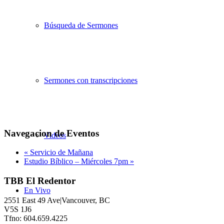
Búsqueda de Sermones
Sermones con transcripciones
Navegacion de Eventos
Videos
«
Servicio de Mañana
Estudio Bíblico – Miércoles 7pm
»
TBB El Redentor
En Vivo
2551 East 49 Ave|Vancouver, BC
V5S 1J6
Tfno: 604.659.4225