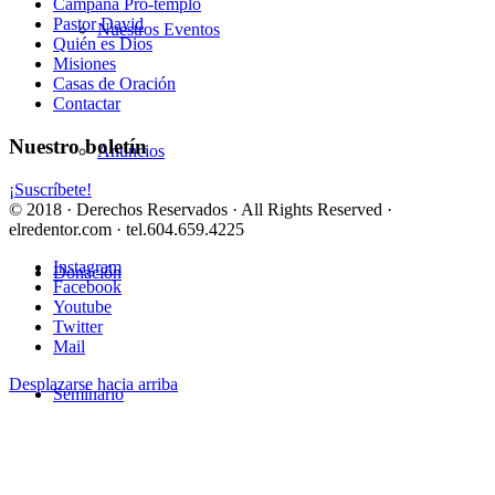
Campaña Pro-templo
Pastor David
Nuestros Eventos
Quién es Dios
Misiones
Casas de Oración
Contactar
Nuestro boletín
Anuncios
¡Suscríbete!
© 2018 · Derechos Reservados · All Rights Reserved ·
elredentor.com · tel.604.659.4225
Instagram
Donación
Facebook
Youtube
Twitter
Mail
Desplazarse hacia arriba
Seminario