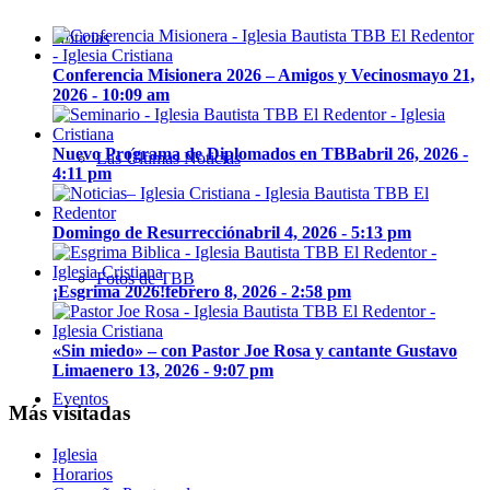
Noticias
Conferencia Misionera 2026 – Amigos y Vecinos
mayo 21,
2026 - 10:09 am
Nuevo Programa de Diplomados en TBB
abril 26, 2026 -
Las Últimas Noticias
4:11 pm
Domingo de Resurrección
abril 4, 2026 - 5:13 pm
Fotos de TBB
¡Esgrima 2026!
febrero 8, 2026 - 2:58 pm
«Sin miedo» – con Pastor Joe Rosa y cantante Gustavo
Lima
enero 13, 2026 - 9:07 pm
Eventos
Más visitadas
Iglesia
Horarios