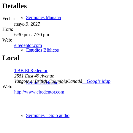
Detalles
Sermones Mañana
Fecha:
mayo 9, 2027
Hora:
6:30 pm - 7:30 pm
Web:
elredentor.com
Estudios Bíblicos
Local
TBB El Redentor
2551 East 49 Avenue
Vancouver
,
British Columbia
Canadá
+ Google Map
Sermones Noche
Web:
http://www.elredentor.com
Sermones – Solo audio