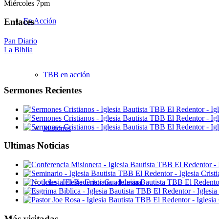
Miércoles 7pm
En Acción
Enlaces
Pan Diario
La Biblia
TBB en acción
Sermones Recientes
Misiones
Ultimas Noticias
Iglesia El Redentor Guadalajara
Más visitadas