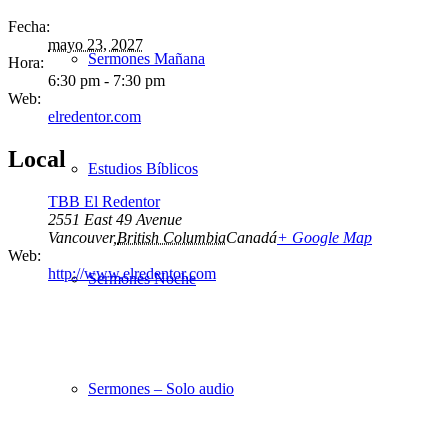
Fecha:
mayo 23, 2027
Sermones Mañana
Hora:
6:30 pm - 7:30 pm
Web:
elredentor.com
Local
Estudios Bíblicos
TBB El Redentor
2551 East 49 Avenue
Vancouver
,
British Columbia
Canadá
+ Google Map
Web:
http://www.elredentor.com
Sermones Noche
Sermones – Solo audio