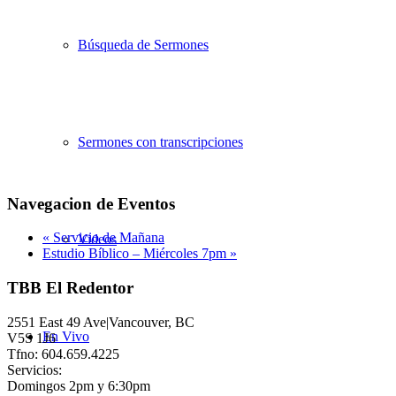
Búsqueda de Sermones
Sermones con transcripciones
Navegacion de Eventos
«
Servicio de Mañana
Videos
Estudio Bíblico – Miércoles 7pm
»
TBB El Redentor
2551 East 49 Ave|Vancouver, BC
En Vivo
V5S 1J6
Tfno: 604.659.4225
Servicios:
Domingos 2pm y 6:30pm