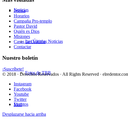
Noticias
Iglesia
Horarios
Campaña Pro-templo
Pastor David
Quién es Dios
Misiones
Las Últimas Noticias
Casas de Oración
Contactar
Nuestro boletín
¡Suscríbete!
Fotos de TBB
© 2018 · Derechos Reservados · All Rights Reserved · elredentor.com
Instagram
Facebook
Youtube
Twitter
Eventos
Mail
Desplazarse hacia arriba