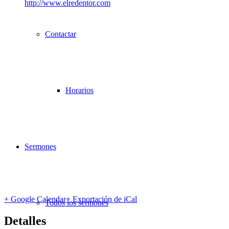
http://www.elredentor.com
Contactar
Horarios
Sermones
+ Google Calendar
+ Exportación de iCal
Todos los sermones
Detalles