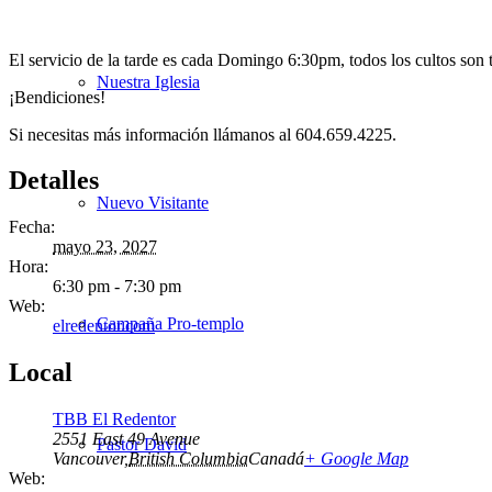
El servicio de la tarde es cada Domingo 6:30pm, todos los cultos son 
Nuestra Iglesia
¡Bendiciones!
Si necesitas más información llámanos al 604.659.4225.
Detalles
Nuevo Visitante
Fecha:
mayo 23, 2027
Hora:
6:30 pm - 7:30 pm
Web:
Campaña Pro-templo
elredentor.com
Local
TBB El Redentor
2551 East 49 Avenue
Pastor David
Vancouver
,
British Columbia
Canadá
+ Google Map
Web: