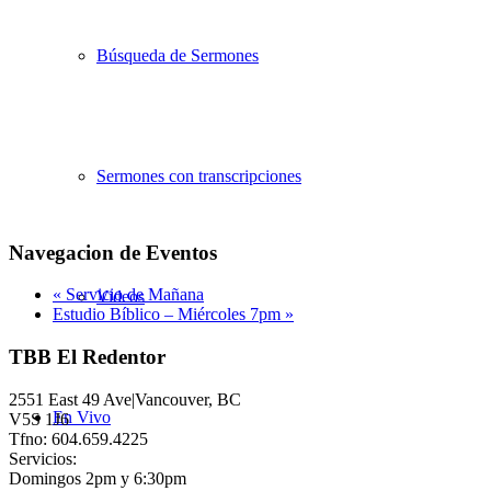
Búsqueda de Sermones
Sermones con transcripciones
Navegacion de Eventos
«
Servicio de Mañana
Videos
Estudio Bíblico – Miércoles 7pm
»
TBB El Redentor
2551 East 49 Ave|Vancouver, BC
En Vivo
V5S 1J6
Tfno: 604.659.4225
Servicios:
Domingos 2pm y 6:30pm