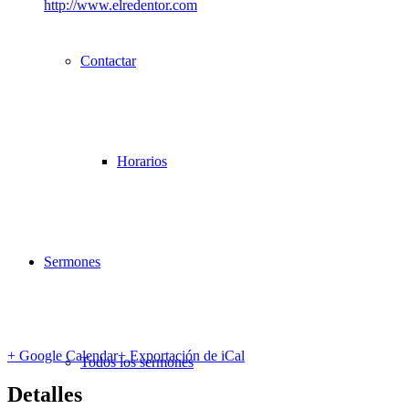
http://www.elredentor.com
Contactar
Horarios
Sermones
+ Google Calendar
+ Exportación de iCal
Todos los sermones
Detalles