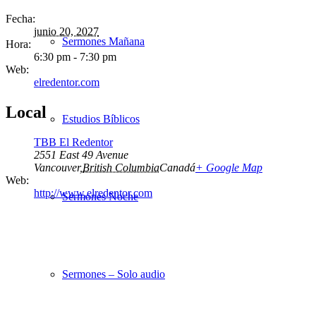
Fecha:
junio 20, 2027
Sermones Mañana
Hora:
6:30 pm - 7:30 pm
Web:
elredentor.com
Local
Estudios Bíblicos
TBB El Redentor
2551 East 49 Avenue
Vancouver
,
British Columbia
Canadá
+ Google Map
Web:
http://www.elredentor.com
Sermones Noche
Sermones – Solo audio