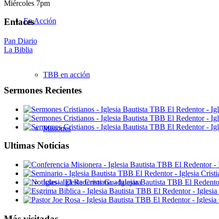
Miércoles 7pm
En Acción
Enlaces
Pan Diario
La Biblia
TBB en acción
Sermones Recientes
Misiones
Ultimas Noticias
Iglesia El Redentor Guadalajara
Más visitadas