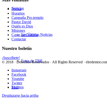
Noticias
Iglesia
Horarios
Campaña Pro-templo
Pastor David
Quién es Dios
Misiones
Las Últimas Noticias
Casas de Oración
Contactar
Nuestro boletín
¡Suscríbete!
Fotos de TBB
© 2018 · Derechos Reservados · All Rights Reserved · elredentor.com
Instagram
Facebook
Youtube
Twitter
Eventos
Mail
Desplazarse hacia arriba