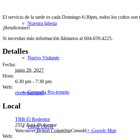
El servicio de la tarde es cada Domingo 6:30pm, todos los cultos son 
Nuestra Iglesia
¡Bendiciones!
Si necesitas más información llámanos al 604.659.4225.
Detalles
Nuevo Visitante
Fecha:
junio 20, 2027
Hora:
6:30 pm - 7:30 pm
Web:
Campaña Pro-templo
elredentor.com
Local
TBB El Redentor
2551 East 49 Avenue
Pastor David
Vancouver
,
British Columbia
Canadá
+ Google Map
Web: