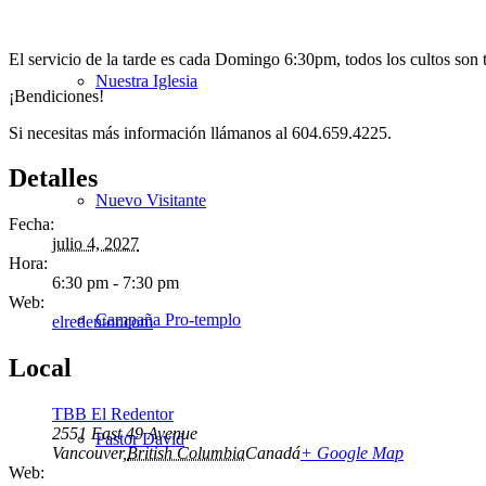
El servicio de la tarde es cada Domingo 6:30pm, todos los cultos son 
Nuestra Iglesia
¡Bendiciones!
Si necesitas más información llámanos al 604.659.4225.
Detalles
Nuevo Visitante
Fecha:
julio 4, 2027
Hora:
6:30 pm - 7:30 pm
Web:
Campaña Pro-templo
elredentor.com
Local
TBB El Redentor
2551 East 49 Avenue
Pastor David
Vancouver
,
British Columbia
Canadá
+ Google Map
Web: