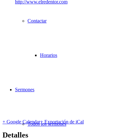
http://www.elredentor.com
Contactar
Horarios
Sermones
+ Google Calendar
+ Exportación de iCal
Todos los sermones
Detalles