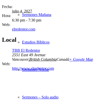
Fecha:
julio 4, 2027
Sermones Mañana
Hora:
6:30 pm - 7:30 pm
Web:
elredentor.com
Local
Estudios Bíblicos
TBB El Redentor
2551 East 49 Avenue
Vancouver
,
British Columbia
Canadá
+ Google Map
Web:
http://www.elredentor.com
Sermones Noche
Sermones – Solo audio