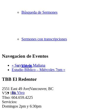
Búsqueda de Sermones
Sermones con transcripciones
Navegacion de Eventos
«
Servicio de Mañana
Videos
Estudio Bíblico – Miércoles 7pm
»
TBB El Redentor
2551 East 49 Ave|Vancouver, BC
En Vivo
V5S 1J6
Tfno: 604.659.4225
Servicios:
Domingos 2pm y 6:30pm