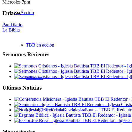
Miércoles 7pm
En Acción
Enlaces
Pan Diario
La Biblia
TBB en acción
Sermones Recientes
Misiones
Ultimas Noticias
Iglesia El Redentor Guadalajara
Más visitadas