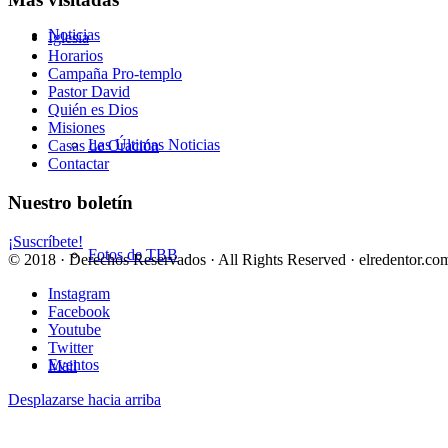
Noticias
Iglesia
Horarios
Campaña Pro-templo
Pastor David
Quién es Dios
Misiones
Las Últimas Noticias
Casas de Oración
Contactar
Nuestro boletín
¡Suscríbete!
Fotos de TBB
© 2018 · Derechos Reservados · All Rights Reserved · elredentor.com
Instagram
Facebook
Youtube
Twitter
Eventos
Mail
Desplazarse hacia arriba