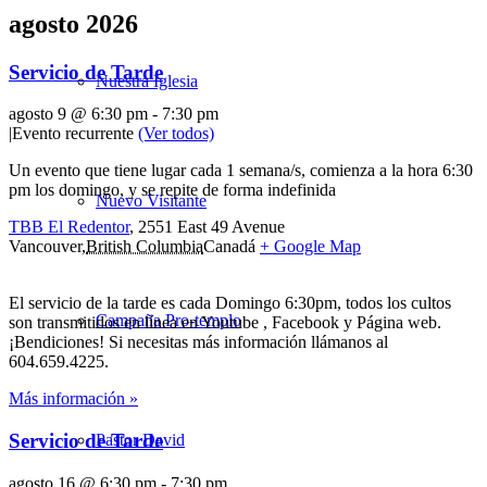
agosto 2026
Servicio de Tarde
Nuestra Iglesia
agosto 9 @ 6:30 pm
-
7:30 pm
|
Evento recurrente
(Ver todos)
Un evento que tiene lugar cada 1 semana/s, comienza a la hora 6:30
pm los domingo, y se repite de forma indefinida
Nuevo Visitante
TBB El Redentor
,
2551 East 49 Avenue
Vancouver
,
British Columbia
Canadá
+ Google Map
El servicio de la tarde es cada Domingo 6:30pm, todos los cultos
Campaña Pro-templo
son transmitidos en línea en Youtube , Facebook y Página web.
¡Bendiciones! Si necesitas más información llámanos al
604.659.4225.
Más información »
Servicio de Tarde
Pastor David
agosto 16 @ 6:30 pm
-
7:30 pm