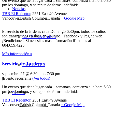
Un evento que tiene lugar cada 1 semana/s, comienza a la hora 6:30
pm los domingo, y se repite de forma indefinida
Noticias
TBB El Redentor
,
2551 East 49 Avenue
Vancouver
,
British Columbia
Canadá
+ Google Map
El servicio de la tarde es cada Domingo 6:30pm, todos los cultos
son transmitidos en línea en Youtube , Facebook y Página web.
Las Últimas Noticias
¡Bendiciones! Si necesitas más información llámanos al
604.659.4225.
Más información »
Servicio de Tarde
Fotos de TBB
septiembre 27 @ 6:30 pm
-
7:30 pm
|
Evento recurrente
(Ver todos)
Un evento que tiene lugar cada 1 semana/s, comienza a la hora 6:30
pm los domingo, y se repite de forma indefinida
Eventos
TBB El Redentor
,
2551 East 49 Avenue
Vancouver
,
British Columbia
Canadá
+ Google Map