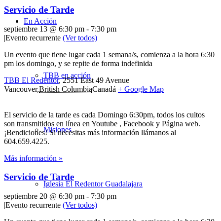
Servicio de Tarde
En Acción
septiembre 13 @ 6:30 pm
-
7:30 pm
|
Evento recurrente
(Ver todos)
Un evento que tiene lugar cada 1 semana/s, comienza a la hora 6:30
pm los domingo, y se repite de forma indefinida
TBB en acción
TBB El Redentor
,
2551 East 49 Avenue
Vancouver
,
British Columbia
Canadá
+ Google Map
El servicio de la tarde es cada Domingo 6:30pm, todos los cultos
son transmitidos en línea en Youtube , Facebook y Página web.
Misiones
¡Bendiciones! Si necesitas más información llámanos al
604.659.4225.
Más información »
Servicio de Tarde
Iglesia El Redentor Guadalajara
septiembre 20 @ 6:30 pm
-
7:30 pm
|
Evento recurrente
(Ver todos)