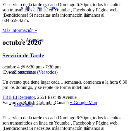
El servicio de la tarde es cada Domingo 6:30pm, todos los cultos
Nuestros Eventos
son transmitidos en línea en Youtube , Facebook y Página web.
¡Bendiciones! Si necesitas más información llámanos al
604.659.4225.
Más información »
Anuncios
octubre 2026
Servicio de Tarde
octubre 4 @ 6:30 pm
-
7:30 pm
Donación
|
Evento recurrente
(Ver todos)
Un evento que tiene lugar cada 1 semana/s, comienza a la hora 6:30
pm los domingo, y se repite de forma indefinida
TBB El Redentor
,
2551 East 49 Avenue
Vancouver
,
British Columbia
Canadá
+ Google Map
Seminario
El servicio de la tarde es cada Domingo 6:30pm, todos los cultos
son transmitidos en línea en Youtube , Facebook y Página web.
¡Bendiciones! Si necesitas más información llámanos al