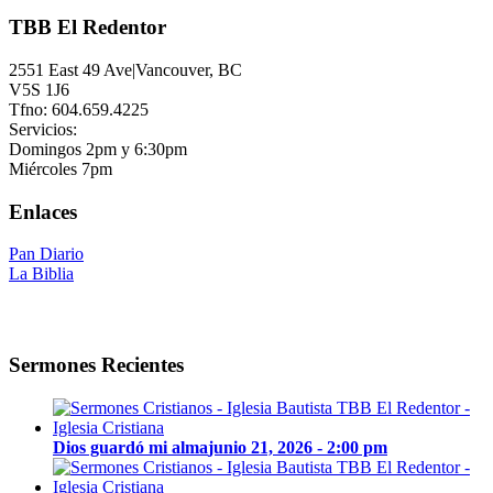
TBB El Redentor
2551 East 49 Ave|Vancouver, BC
V5S 1J6
Tfno: 604.659.4225
Servicios:
Domingos 2pm y 6:30pm
Miércoles 7pm
Enlaces
Pan Diario
La Biblia
Sermones Recientes
Dios guardó mi alma
junio 21, 2026 - 2:00 pm