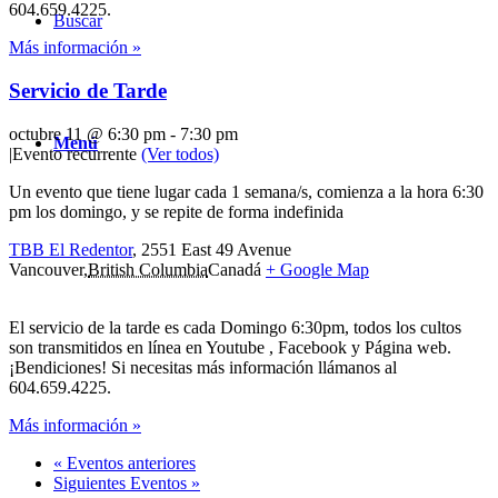
604.659.4225.
Buscar
Más información »
Servicio de Tarde
octubre 11 @ 6:30 pm
-
7:30 pm
Menú
|
Evento recurrente
(Ver todos)
Un evento que tiene lugar cada 1 semana/s, comienza a la hora 6:30
pm los domingo, y se repite de forma indefinida
TBB El Redentor
,
2551 East 49 Avenue
Vancouver
,
British Columbia
Canadá
+ Google Map
El servicio de la tarde es cada Domingo 6:30pm, todos los cultos
son transmitidos en línea en Youtube , Facebook y Página web.
¡Bendiciones! Si necesitas más información llámanos al
604.659.4225.
Más información »
«
Eventos anteriores
Siguientes Eventos
»