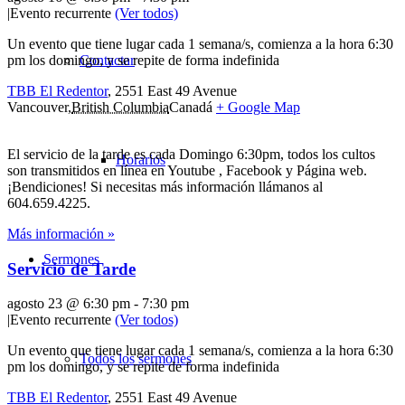
|
Evento recurrente
(Ver todos)
Un evento que tiene lugar cada 1 semana/s, comienza a la hora 6:30
pm los domingo, y se repite de forma indefinida
Contactar
TBB El Redentor
,
2551 East 49 Avenue
Vancouver
,
British Columbia
Canadá
+ Google Map
El servicio de la tarde es cada Domingo 6:30pm, todos los cultos
Horarios
son transmitidos en línea en Youtube , Facebook y Página web.
¡Bendiciones! Si necesitas más información llámanos al
604.659.4225.
Más información »
Sermones
Servicio de Tarde
agosto 23 @ 6:30 pm
-
7:30 pm
|
Evento recurrente
(Ver todos)
Un evento que tiene lugar cada 1 semana/s, comienza a la hora 6:30
Todos los sermones
pm los domingo, y se repite de forma indefinida
TBB El Redentor
,
2551 East 49 Avenue