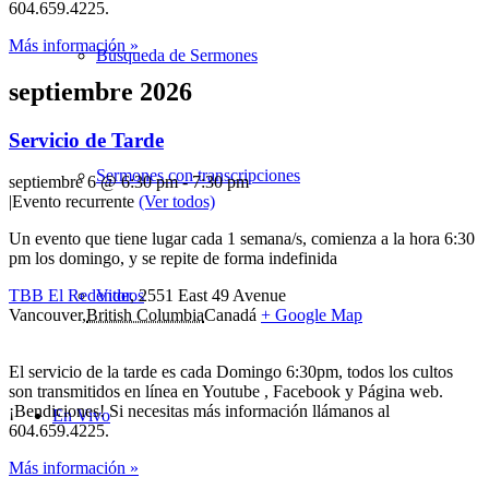
604.659.4225.
Más información »
Búsqueda de Sermones
septiembre 2026
Servicio de Tarde
Sermones con transcripciones
septiembre 6 @ 6:30 pm
-
7:30 pm
|
Evento recurrente
(Ver todos)
Un evento que tiene lugar cada 1 semana/s, comienza a la hora 6:30
pm los domingo, y se repite de forma indefinida
Videos
TBB El Redentor
,
2551 East 49 Avenue
Vancouver
,
British Columbia
Canadá
+ Google Map
El servicio de la tarde es cada Domingo 6:30pm, todos los cultos
son transmitidos en línea en Youtube , Facebook y Página web.
¡Bendiciones! Si necesitas más información llámanos al
En Vivo
604.659.4225.
Más información »