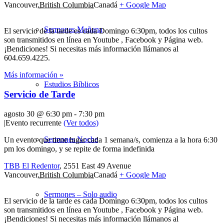
Vancouver
,
British Columbia
Canadá
+ Google Map
Sermones Mañana
El servicio de la tarde es cada Domingo 6:30pm, todos los cultos
son transmitidos en línea en Youtube , Facebook y Página web.
¡Bendiciones! Si necesitas más información llámanos al
604.659.4225.
Más información »
Estudios Bíblicos
Servicio de Tarde
agosto 30 @ 6:30 pm
-
7:30 pm
|
Evento recurrente
(Ver todos)
Sermones Noche
Un evento que tiene lugar cada 1 semana/s, comienza a la hora 6:30
pm los domingo, y se repite de forma indefinida
TBB El Redentor
,
2551 East 49 Avenue
Vancouver
,
British Columbia
Canadá
+ Google Map
Sermones – Solo audio
El servicio de la tarde es cada Domingo 6:30pm, todos los cultos
son transmitidos en línea en Youtube , Facebook y Página web.
¡Bendiciones! Si necesitas más información llámanos al