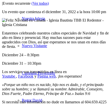
|
Evento recurrente
(Ver todos)
Un evento que comienza el diciembre 31, 2022 a la hora 10:00 pm
Nuestra Iglesia
Estaremos celebrando nuestros cultos especiales de Navidad y fin de
año en línea y presencial. Hay muchas razones para estar
agradecidos con Dios, así que esperamos se nos unan en estos días
Nuevo Visitante
de fiesta.
Diciembre 24 – 8:30pm
Diciembre 31 – 10:30pm
Los servicios son transmitidos en línea en
Campaña Pro-templo
Youtube
,
Facebook
y
Página web
, ¡los esperamos!
«Porque un niño nos es nacido, hijo nos es dado, y el principado
sobre su hombro; y se llamará su nombre Admirable, Consejero,
Dios Fuerte, Padre Eterno, Príncipe de Paz.» Isaías 9:6
Pastor David
Si necesita más información no dude en llamarnos al 604.659.4225