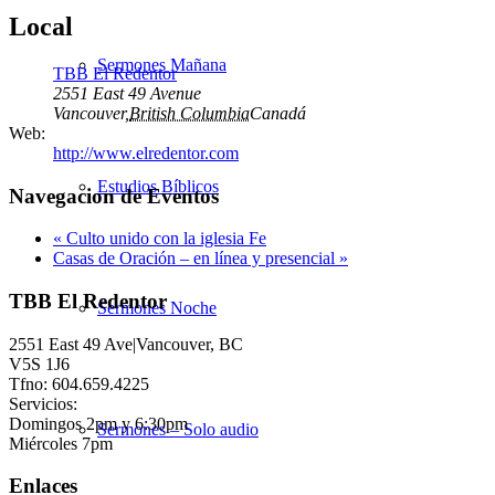
Local
Sermones Mañana
TBB El Redentor
2551 East 49 Avenue
Vancouver
,
British Columbia
Canadá
Web:
http://www.elredentor.com
Estudios Bíblicos
Navegacion de Eventos
«
Culto unido con la iglesia Fe
Casas de Oración – en línea y presencial
»
TBB El Redentor
Sermones Noche
2551 East 49 Ave|Vancouver, BC
V5S 1J6
Tfno: 604.659.4225
Servicios:
Domingos 2pm y 6:30pm
Sermones – Solo audio
Miércoles 7pm
Enlaces