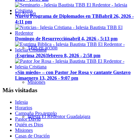
En Acción
Nuevo Programa de Diplomados en TBB
abril 26, 2026 -
4:11 pm
Domingo de Resurrección
abril 4, 2026 - 5:13 pm
TBB en acción
¡Esgrima 2026!
febrero 8, 2026 - 2:58 pm
«Sin miedo» – con Pastor Joe Rosa y cantante Gustavo
Lima
enero 13, 2026 - 9:07 pm
Misiones
Más visitadas
Iglesia
Horarios
Campaña Pro-templo
Iglesia El Redentor Guadalajara
Pastor David
Quién es Dios
Misiones
Casas de Oración