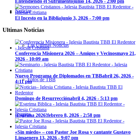
Entendiendo el Sufrimiento
junio 14, 2026 - 2:00 pm
Noticias
El Incesto en la Biblia
junio 3, 2026 - 7:00 pm
Ultimas Noticias
Las Últimas Noticias
Conferencia Misionera 2026 – Amigos y Vecinos
mayo 21,
2026 - 10:09 am
Nuevo Programa de Diplomados en TBB
abril 26, 2026 -
Fotos de TBB
4:11 pm
Domingo de Resurrección
abril 4, 2026 - 5:13 pm
Eventos
¡Esgrima 2026!
febrero 8, 2026 - 2:58 pm
«Sin miedo» – con Pastor Joe Rosa y cantante Gustavo
Lima
enero 13, 2026 - 9:07 pm