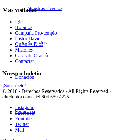
Nuestros Eventos
Más visitadas
Iglesia
Horarios
Campaña Pro-templo
Pastor David
Anuncios
Quién es Dios
Misiones
Casas de Oración
Contactar
Nuestro boletín
Donación
¡Suscríbete!
© 2018 · Derechos Reservados · All Rights Reserved ·
elredentor.com · tel.604.659.4225
Instagram
Seminario
Facebook
Youtube
Twitter
Mail