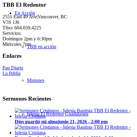
TBB El Redentor
En Acción
2551 East 49 Ave|Vancouver, BC
V5S 1J6
Tfno: 604.659.4225
Servicios:
Domingos 2pm y 6:30pm
Miércoles 7pm
TBB en acción
Enlaces
Pan Diario
La Biblia
Misiones
Sermones Recientes
Iglesia El Redentor Guadalajara
Dios guardó mi alma
junio 21, 2026 - 2:00 pm