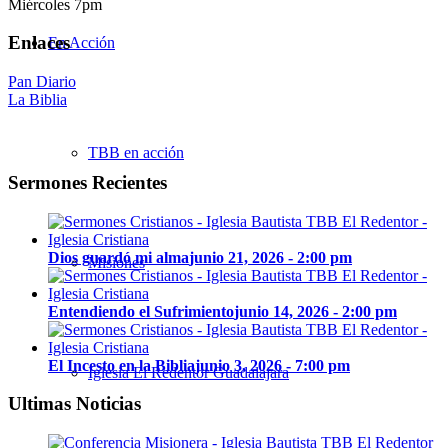
Miércoles 7pm
Enlaces
En Acción
Pan Diario
La Biblia
TBB en acción
Sermones Recientes
Dios guardó mi alma
junio 21, 2026 - 2:00 pm
Misiones
Entendiendo el Sufrimiento
junio 14, 2026 - 2:00 pm
El Incesto en la Biblia
junio 3, 2026 - 7:00 pm
Iglesia El Redentor Guadalajara
Ultimas Noticias