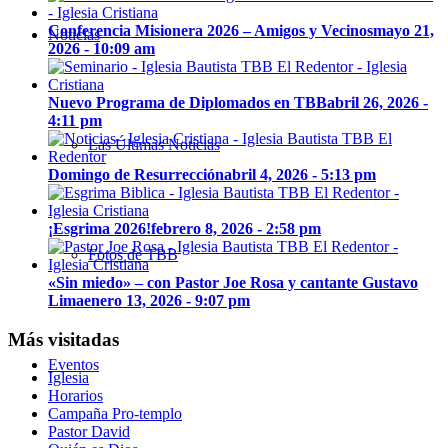
Conferencia Misionera 2026 – Amigos y Vecinos
mayo 21,
Noticias
2026 - 10:09 am
Nuevo Programa de Diplomados en TBB
abril 26, 2026 -
4:11 pm
Las Últimas Noticias
Domingo de Resurrección
abril 4, 2026 - 5:13 pm
¡Esgrima 2026!
febrero 8, 2026 - 2:58 pm
Fotos de TBB
«Sin miedo» – con Pastor Joe Rosa y cantante Gustavo
Lima
enero 13, 2026 - 9:07 pm
Más visitadas
Eventos
Iglesia
Horarios
Campaña Pro-templo
Pastor David