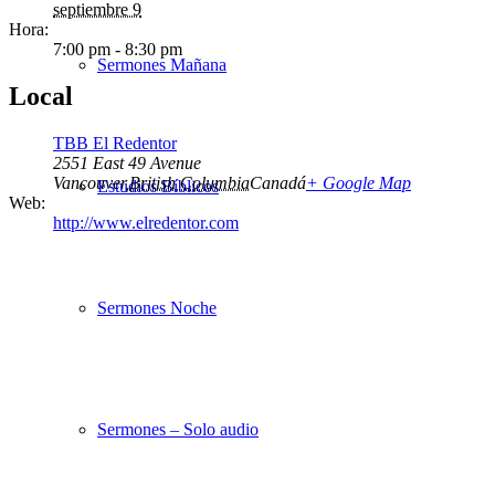
septiembre 9
Hora:
7:00 pm - 8:30 pm
Sermones Mañana
Local
TBB El Redentor
2551 East 49 Avenue
Vancouver
,
British Columbia
Canadá
+ Google Map
Estudios Bíblicos
Web:
http://www.elredentor.com
Sermones Noche
Sermones – Solo audio