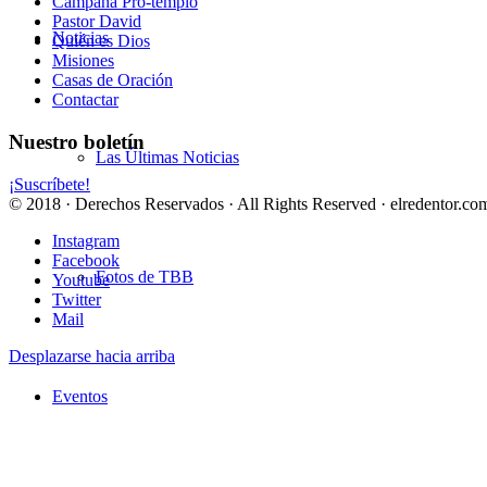
Campaña Pro-templo
Pastor David
Noticias
Quién es Dios
Misiones
Casas de Oración
Contactar
Nuestro boletín
Las Últimas Noticias
¡Suscríbete!
© 2018 · Derechos Reservados · All Rights Reserved · elredentor.com
Instagram
Facebook
Fotos de TBB
Youtube
Twitter
Mail
Desplazarse hacia arriba
Eventos