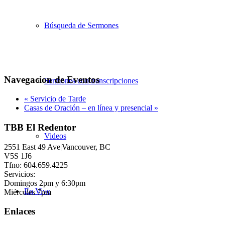
Búsqueda de Sermones
Navegacion de Eventos
Sermones con transcripciones
«
Servicio de Tarde
Casas de Oración – en línea y presencial
»
TBB El Redentor
Videos
2551 East 49 Ave|Vancouver, BC
V5S 1J6
Tfno: 604.659.4225
Servicios:
Domingos 2pm y 6:30pm
En Vivo
Miércoles 7pm
Enlaces