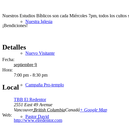
Nuestros Estudios Bíblicos son cada Miércoles 7pm, todos los cultos 
Nuestra Iglesia
¡Bendiciones!
Detalles
Nuevo Visitante
Fecha:
septiembre 9
Hora:
7:00 pm - 8:30 pm
Campaña Pro-templo
Local
TBB El Redentor
2551 East 49 Avenue
Vancouver
,
British Columbia
Canadá
+ Google Map
Web:
Pastor David
http://www.elredentor.com