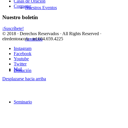
Casas de Oración
Contactar
Nuestros Eventos
Nuestro boletín
¡Suscríbete!
© 2018 · Derechos Reservados · All Rights Reserved ·
elredentor.com · tel.604.659.4225
Anuncios
Instagram
Facebook
Youtube
Twitter
Mail
Donación
Desplazarse hacia arriba
Seminario