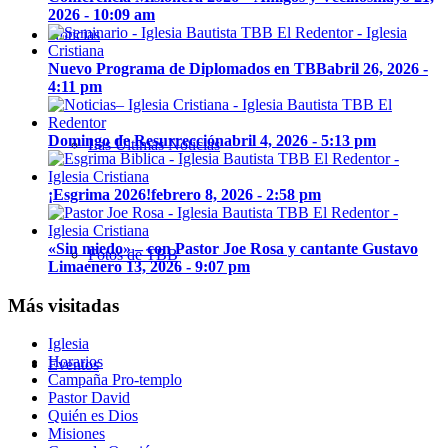
2026 - 10:09 am
Noticias
Nuevo Programa de Diplomados en TBB
abril 26, 2026 -
4:11 pm
Domingo de Resurrección
abril 4, 2026 - 5:13 pm
Las Últimas Noticias
¡Esgrima 2026!
febrero 8, 2026 - 2:58 pm
«Sin miedo» – con Pastor Joe Rosa y cantante Gustavo
Fotos de TBB
Lima
enero 13, 2026 - 9:07 pm
Más visitadas
Iglesia
Horarios
Eventos
Campaña Pro-templo
Pastor David
Quién es Dios
Misiones