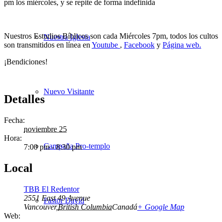
pm los miércoles, y se repite de forma indefinida
Nuestros Estudios Bíblicos son cada Miércoles 7pm, todos los cultos
Nuestra Iglesia
son transmitidos en línea en
Youtube
,
Facebook
y
Página web.
¡Bendiciones!
Nuevo Visitante
Detalles
Fecha:
noviembre 25
Hora:
Campaña Pro-templo
7:00 pm - 8:30 pm
Local
TBB El Redentor
2551 East 49 Avenue
Pastor David
Vancouver
,
British Columbia
Canadá
+ Google Map
Web: