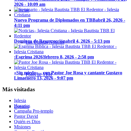
2026 - 10:09 am
Noticias
Nuevo Programa de Diplomados en TBB
abril 26, 2026 -
4:11 pm
Domingo de Resurrección
abril 4, 2026 - 5:13 pm
Las Últimas Noticias
¡Esgrima 2026!
febrero 8, 2026 - 2:58 pm
«Sin miedo» – con Pastor Joe Rosa y cantante Gustavo
Fotos de TBB
Lima
enero 13, 2026 - 9:07 pm
Más visitadas
Iglesia
Horarios
Eventos
Campaña Pro-templo
Pastor David
Quién es Dios
Misiones