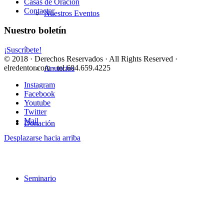
Casas de Oración
Contactar
Nuestros Eventos
Nuestro boletín
¡Suscríbete!
© 2018 · Derechos Reservados · All Rights Reserved ·
elredentor.com · tel.604.659.4225
Anuncios
Instagram
Facebook
Youtube
Twitter
Mail
Donación
Desplazarse hacia arriba
Seminario