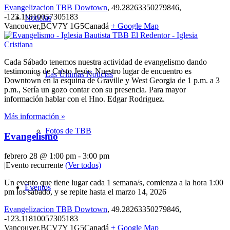
Evangelizacion TBB Dowtown
,
49.28263350279846,
-123.11810057305183
Noticias
Vancouver
,
BC
V7Y 1G5
Canadá
+ Google Map
Cada Sábado tenemos nuestra actividad de evangelismo dando
testimonios de Cristo Jesús. Nuestro lugar de encuentro es
Las Últimas Noticias
Downtown en la esquina de Graville y West Georgia de 1 p.m. a 3
p.m., Sería un gozo contar con su presencia. Para mayor
información hablar con el Hno. Edgar Rodriguez.
Más información »
Fotos de TBB
Evangelismo
febrero 28 @ 1:00 pm
-
3:00 pm
|
Evento recurrente
(Ver todos)
Un evento que tiene lugar cada 1 semana/s, comienza a la hora 1:00
Eventos
pm los sábado, y se repite hasta el marzo 14, 2026
Evangelizacion TBB Dowtown
,
49.28263350279846,
-123.11810057305183
Vancouver
,
BC
V7Y 1G5
Canadá
+ Google Map