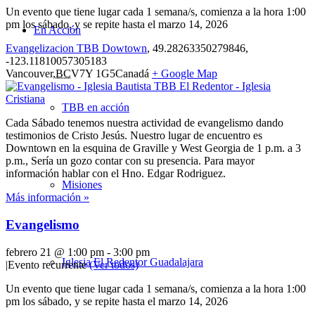
Un evento que tiene lugar cada 1 semana/s, comienza a la hora 1:00
pm los sábado, y se repite hasta el marzo 14, 2026
En Acción
Evangelizacion TBB Dowtown
,
49.28263350279846,
-123.11810057305183
Vancouver
,
BC
V7Y 1G5
Canadá
+ Google Map
TBB en acción
Cada Sábado tenemos nuestra actividad de evangelismo dando
testimonios de Cristo Jesús. Nuestro lugar de encuentro es
Downtown en la esquina de Graville y West Georgia de 1 p.m. a 3
p.m., Sería un gozo contar con su presencia. Para mayor
información hablar con el Hno. Edgar Rodriguez.
Misiones
Más información »
Evangelismo
febrero 21 @ 1:00 pm
-
3:00 pm
Iglesia El Redentor Guadalajara
|
Evento recurrente
(Ver todos)
Un evento que tiene lugar cada 1 semana/s, comienza a la hora 1:00
pm los sábado, y se repite hasta el marzo 14, 2026