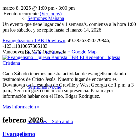
marzo 8, 2025 @ 1:00 pm
-
3:00 pm
|
Evento recurrente
(Ver todos)
Sermones Mañana
Un evento que tiene lugar cada 1 semana/s, comienza a la hora 1:00
pm los sábado, y se repite hasta el marzo 14, 2026
Evangelizacion TBB Dowtown
,
49.28263350279846,
-123.11810057305183
Vancouver
,
BC
V7Y 1G5
Canadá
+ Google Map
Estudios Bíblicos
Cada Sábado tenemos nuestra actividad de evangelismo dando
testimonios de Cristo Jesús. Nuestro lugar de encuentro es
Downtown en la esquina de Graville y West Georgia de 1 p.m. a 3
Sermones Noche
p.m., Sería un gozo contar con su presencia. Para mayor
información hablar con el Hno. Edgar Rodriguez.
Más información »
febrero 2026
Sermones – Solo audio
Evangelismo