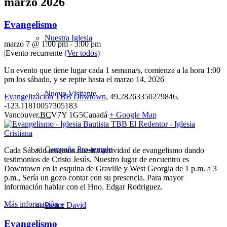
marzo 2026
Evangelismo
Nuestra Iglesia
marzo 7 @ 1:00 pm
-
3:00 pm
|
Evento recurrente
(Ver todos)
Un evento que tiene lugar cada 1 semana/s, comienza a la hora 1:00
pm los sábado, y se repite hasta el marzo 14, 2026
Nuevo Visitante
Evangelizacion TBB Dowtown
,
49.28263350279846,
-123.11810057305183
Vancouver
,
BC
V7Y 1G5
Canadá
+ Google Map
Campaña Pro-templo
Cada Sábado tenemos nuestra actividad de evangelismo dando
testimonios de Cristo Jesús. Nuestro lugar de encuentro es
Downtown en la esquina de Graville y West Georgia de 1 p.m. a 3
p.m., Sería un gozo contar con su presencia. Para mayor
información hablar con el Hno. Edgar Rodriguez.
Más información »
Pastor David
Evangelismo