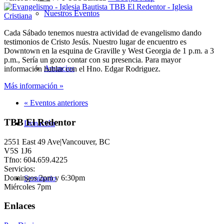
Nuestros Eventos
Cada Sábado tenemos nuestra actividad de evangelismo dando
testimonios de Cristo Jesús. Nuestro lugar de encuentro es
Downtown en la esquina de Graville y West Georgia de 1 p.m. a 3
p.m., Sería un gozo contar con su presencia. Para mayor
Anuncios
información hablar con el Hno. Edgar Rodriguez.
Más información »
«
Eventos anteriores
TBB El Redentor
Donación
2551 East 49 Ave|Vancouver, BC
V5S 1J6
Tfno: 604.659.4225
Servicios:
Domingos 2pm y 6:30pm
Seminario
Miércoles 7pm
Enlaces