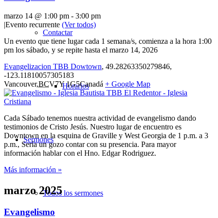
marzo 14 @ 1:00 pm
-
3:00 pm
|
Evento recurrente
(Ver todos)
Contactar
Un evento que tiene lugar cada 1 semana/s, comienza a la hora 1:00
pm los sábado, y se repite hasta el marzo 14, 2026
Evangelizacion TBB Dowtown
,
49.28263350279846,
-123.11810057305183
Vancouver
,
BC
V7Y 1G5
Canadá
+ Google Map
Horarios
Cada Sábado tenemos nuestra actividad de evangelismo dando
testimonios de Cristo Jesús. Nuestro lugar de encuentro es
Downtown en la esquina de Graville y West Georgia de 1 p.m. a 3
Sermones
p.m., Sería un gozo contar con su presencia. Para mayor
información hablar con el Hno. Edgar Rodriguez.
Más información »
marzo 2025
Todos los sermones
Evangelismo