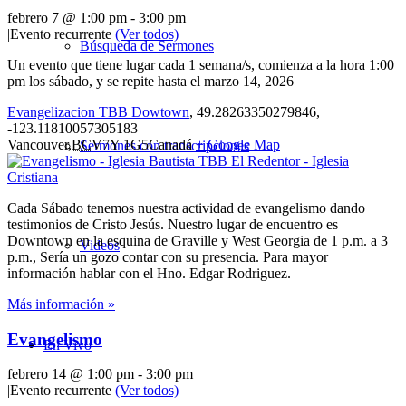
febrero 7 @ 1:00 pm
-
3:00 pm
|
Evento recurrente
(Ver todos)
Búsqueda de Sermones
Un evento que tiene lugar cada 1 semana/s, comienza a la hora 1:00
pm los sábado, y se repite hasta el marzo 14, 2026
Evangelizacion TBB Dowtown
,
49.28263350279846,
-123.11810057305183
Vancouver
,
BC
V7Y 1G5
Canadá
+ Google Map
Sermones con transcripciones
Cada Sábado tenemos nuestra actividad de evangelismo dando
testimonios de Cristo Jesús. Nuestro lugar de encuentro es
Downtown en la esquina de Graville y West Georgia de 1 p.m. a 3
Videos
p.m., Sería un gozo contar con su presencia. Para mayor
información hablar con el Hno. Edgar Rodriguez.
Más información »
Evangelismo
En Vivo
febrero 14 @ 1:00 pm
-
3:00 pm
|
Evento recurrente
(Ver todos)