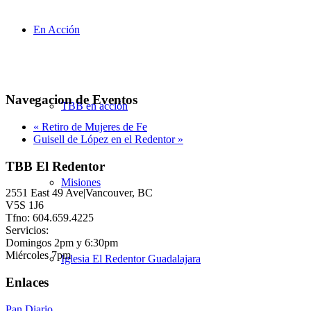
En Acción
Navegacion de Eventos
TBB en acción
«
Retiro de Mujeres de Fe
Guisell de López en el Redentor
»
TBB El Redentor
Misiones
2551 East 49 Ave|Vancouver, BC
V5S 1J6
Tfno: 604.659.4225
Servicios:
Domingos 2pm y 6:30pm
Miércoles 7pm
Iglesia El Redentor Guadalajara
Enlaces
Pan Diario