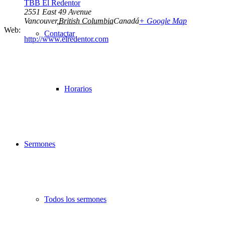
TBB El Redentor
2551 East 49 Avenue
Vancouver
,
British Columbia
Canadá
+ Google Map
Web:
Contactar
http://www.elredentor.com
Horarios
Sermones
Todos los sermones