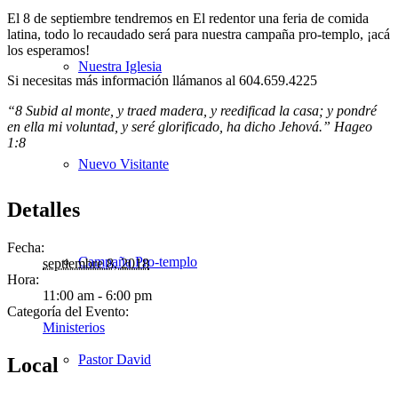
El 8 de septiembre tendremos en El redentor una feria de comida
latina, todo lo recaudado será para nuestra campaña pro-templo, ¡acá
los esperamos!
Nuestra Iglesia
Si necesitas más información llámanos al 604.659.4225
“8 Subid al monte, y traed madera, y reedificad la casa; y pondré
en ella mi voluntad, y seré glorificado, ha dicho Jehová.” Hageo
1:8
Nuevo Visitante
Detalles
Fecha:
Campaña Pro-templo
septiembre 8, 2018
Hora:
11:00 am - 6:00 pm
Categoría del Evento:
Ministerios
Pastor David
Local