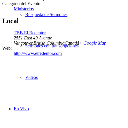
Categoría del Evento:
Ministerios
Búsqueda de Sermones
Local
TBB El Redentor
2551 East 49 Avenue
Vancouver
,
British Columbia
Canadá
+ Google Map
Sermones con transcripciones
Web:
http://www.elredentor.com
Videos
En Vivo