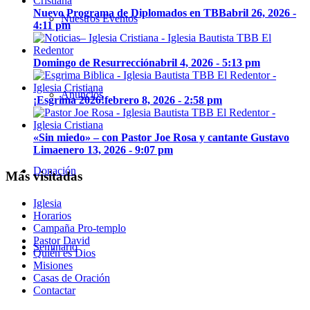
Nuevo Programa de Diplomados en TBB
abril 26, 2026 -
Nuestros Eventos
4:11 pm
Domingo de Resurrección
abril 4, 2026 - 5:13 pm
Anuncios
¡Esgrima 2026!
febrero 8, 2026 - 2:58 pm
«Sin miedo» – con Pastor Joe Rosa y cantante Gustavo
Lima
enero 13, 2026 - 9:07 pm
Donación
Más visitadas
Iglesia
Horarios
Campaña Pro-templo
Pastor David
Seminario
Quién es Dios
Misiones
Casas de Oración
Contactar