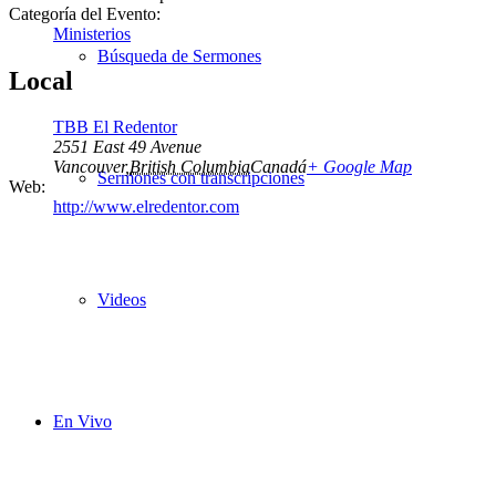
Categoría del Evento:
Ministerios
Búsqueda de Sermones
Local
TBB El Redentor
2551 East 49 Avenue
Vancouver
,
British Columbia
Canadá
+ Google Map
Sermones con transcripciones
Web:
http://www.elredentor.com
Videos
En Vivo