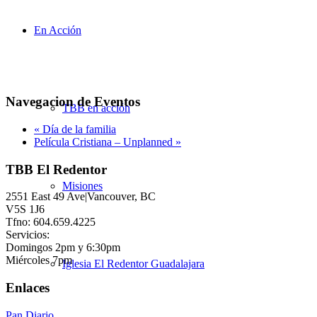
En Acción
Navegacion de Eventos
TBB en acción
«
Día de la familia
Película Cristiana – Unplanned
»
TBB El Redentor
Misiones
2551 East 49 Ave|Vancouver, BC
V5S 1J6
Tfno: 604.659.4225
Servicios:
Domingos 2pm y 6:30pm
Miércoles 7pm
Iglesia El Redentor Guadalajara
Enlaces
Pan Diario