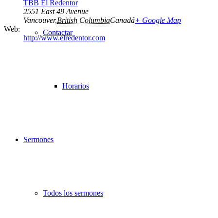
TBB El Redentor
2551 East 49 Avenue
Vancouver
,
British Columbia
Canadá
+ Google Map
Web:
Contactar
http://www.elredentor.com
Horarios
Sermones
Todos los sermones