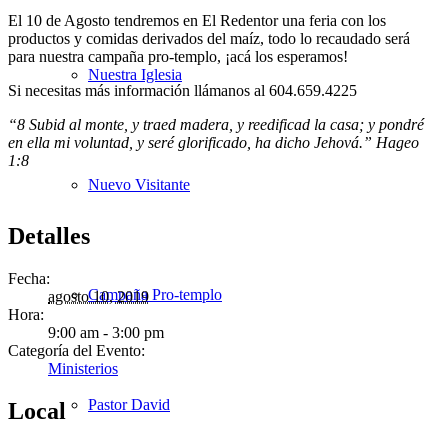
El 10 de Agosto tendremos en El Redentor una feria con los
productos y comidas derivados del maíz, todo lo recaudado será
para nuestra campaña pro-templo, ¡acá los esperamos!
Nuestra Iglesia
Si necesitas más información llámanos al 604.659.4225
“8 Subid al monte, y traed madera, y reedificad la casa; y pondré
en ella mi voluntad, y seré glorificado, ha dicho Jehová.” Hageo
1:8
Nuevo Visitante
Detalles
Fecha:
Campaña Pro-templo
agosto 10, 2019
Hora:
9:00 am - 3:00 pm
Categoría del Evento:
Ministerios
Pastor David
Local