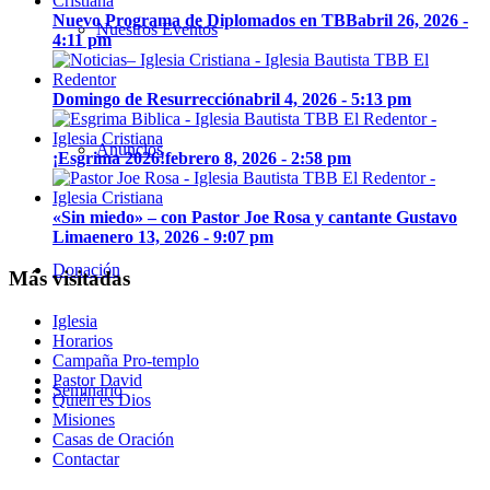
Nuevo Programa de Diplomados en TBB
abril 26, 2026 -
Nuestros Eventos
4:11 pm
Domingo de Resurrección
abril 4, 2026 - 5:13 pm
Anuncios
¡Esgrima 2026!
febrero 8, 2026 - 2:58 pm
«Sin miedo» – con Pastor Joe Rosa y cantante Gustavo
Lima
enero 13, 2026 - 9:07 pm
Donación
Más visitadas
Iglesia
Horarios
Campaña Pro-templo
Pastor David
Seminario
Quién es Dios
Misiones
Casas de Oración
Contactar