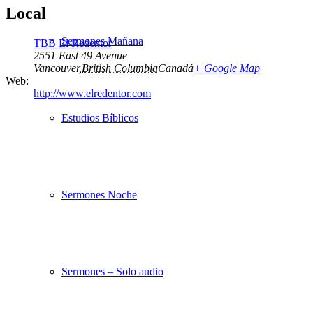
Local
Sermones Mañana
TBB El Redentor
2551 East 49 Avenue
Vancouver
,
British Columbia
Canadá
+ Google Map
Web:
http://www.elredentor.com
Estudios Bíblicos
Sermones Noche
Sermones – Solo audio