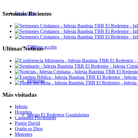
Sermones Recientes
En Acción
TBB en acción
Ultimas Noticias
Misiones
Más visitadas
Iglesia
Horarios
Iglesia El Redentor Guadalajara
Campaña Pro-templo
Pastor David
Quién es Dios
Misiones