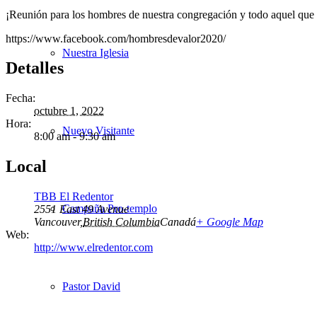
¡Reunión para los hombres de nuestra congregación y todo aquel que 
https://www.facebook.com/hombresdevalor2020/
Nuestra Iglesia
Detalles
Fecha:
octubre 1, 2022
Hora:
Nuevo Visitante
8:00 am - 9:30 am
Local
TBB El Redentor
Campaña Pro-templo
2551 East 49 Avenue
Vancouver
,
British Columbia
Canadá
+ Google Map
Web:
http://www.elredentor.com
Pastor David