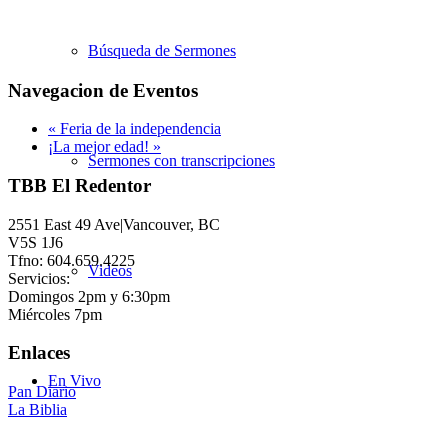
Búsqueda de Sermones
Navegacion de Eventos
«
Feria de la independencia
¡La mejor edad!
»
Sermones con transcripciones
TBB El Redentor
2551 East 49 Ave|Vancouver, BC
V5S 1J6
Tfno: 604.659.4225
Videos
Servicios:
Domingos 2pm y 6:30pm
Miércoles 7pm
Enlaces
En Vivo
Pan Diario
La Biblia