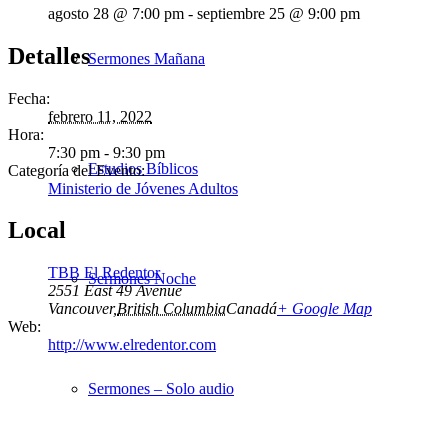
agosto 28 @ 7:00 pm
-
septiembre 25 @ 9:00 pm
Detalles
Sermones Mañana
Fecha:
febrero 11, 2022
Hora:
7:30 pm - 9:30 pm
Estudios Bíblicos
Categoría del Evento:
Ministerio de Jóvenes Adultos
Local
TBB El Redentor
Sermones Noche
2551 East 49 Avenue
Vancouver
,
British Columbia
Canadá
+ Google Map
Web:
http://www.elredentor.com
Sermones – Solo audio