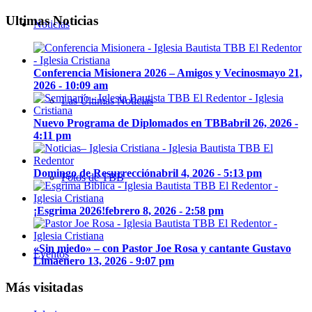
Ultimas Noticias
Noticias
Conferencia Misionera 2026 – Amigos y Vecinos
mayo 21,
2026 - 10:09 am
Las Últimas Noticias
Nuevo Programa de Diplomados en TBB
abril 26, 2026 -
4:11 pm
Domingo de Resurrección
abril 4, 2026 - 5:13 pm
Fotos de TBB
¡Esgrima 2026!
febrero 8, 2026 - 2:58 pm
«Sin miedo» – con Pastor Joe Rosa y cantante Gustavo
Eventos
Lima
enero 13, 2026 - 9:07 pm
Más visitadas