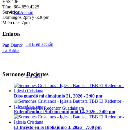
V5S 1J6
Tfno: 604.659.4225
Servicios:
En Acción
Domingos 2pm y 6:30pm
Miércoles 7pm
Enlaces
TBB en acción
Pan Diario
La Biblia
Sermones Recientes
Misiones
Dios guardó mi alma
junio 21, 2026 - 2:00 pm
Iglesia El Redentor Guadalajara
Entendiendo el Sufrimiento
junio 14, 2026 - 2:00 pm
El Incesto en la Biblia
junio 3, 2026 - 7:00 pm