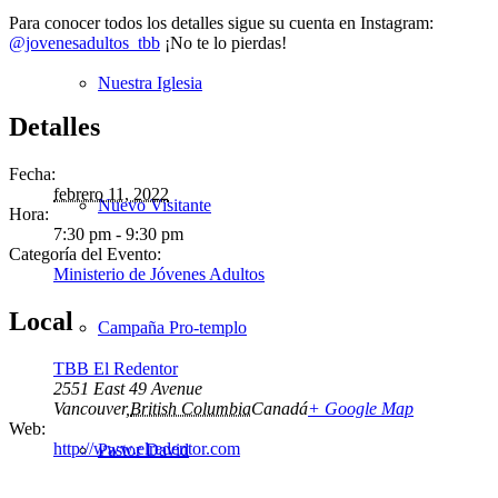
Para conocer todos los detalles sigue su cuenta en Instagram:
@jovenesadultos_tbb
¡No te lo pierdas!
Nuestra Iglesia
Detalles
Fecha:
febrero 11, 2022
Nuevo Visitante
Hora:
7:30 pm - 9:30 pm
Categoría del Evento:
Ministerio de Jóvenes Adultos
Local
Campaña Pro-templo
TBB El Redentor
2551 East 49 Avenue
Vancouver
,
British Columbia
Canadá
+ Google Map
Web:
http://www.elredentor.com
Pastor David