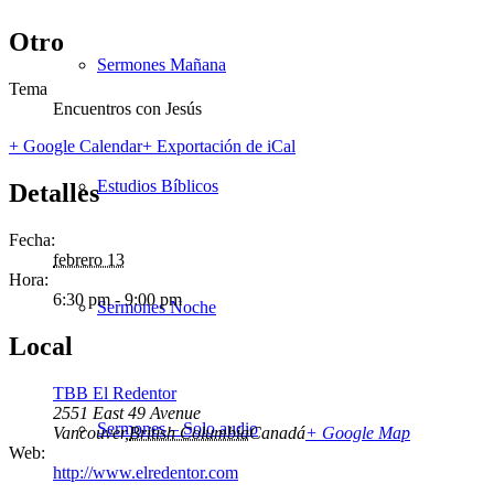
Otro
Sermones Mañana
Tema
Encuentros con Jesús
+ Google Calendar
+ Exportación de iCal
Estudios Bíblicos
Detalles
Fecha:
febrero 13
Hora:
6:30 pm - 9:00 pm
Sermones Noche
Local
TBB El Redentor
2551 East 49 Avenue
Sermones – Solo audio
Vancouver
,
British Columbia
Canadá
+ Google Map
Web:
http://www.elredentor.com