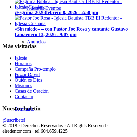
Nuestros Eventos
¡Esgrima 2026!
febrero 8, 2026 - 2:58 pm
«Sin miedo» – con Pastor Joe Rosa y cantante Gustavo
Lima
enero 13, 2026 - 9:07 pm
Anuncios
Más visitadas
Iglesia
Horarios
Campaña Pro-templo
Pastor David
Donación
Quién es Dios
Misiones
Casas de Oración
Contactar
Nuestro boletín
Seminario
¡Suscríbete!
© 2018 · Derechos Reservados · All Rights Reserved ·
elredentor.com · tel.604.659.4225