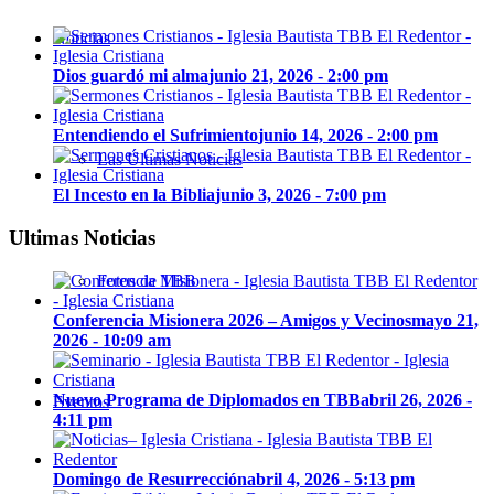
Noticias
Dios guardó mi alma
junio 21, 2026 - 2:00 pm
Entendiendo el Sufrimiento
junio 14, 2026 - 2:00 pm
Las Últimas Noticias
El Incesto en la Biblia
junio 3, 2026 - 7:00 pm
Ultimas Noticias
Fotos de TBB
Conferencia Misionera 2026 – Amigos y Vecinos
mayo 21,
2026 - 10:09 am
Nuevo Programa de Diplomados en TBB
abril 26, 2026 -
Eventos
4:11 pm
Domingo de Resurrección
abril 4, 2026 - 5:13 pm