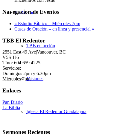
Encuentros con Jesús
Navegacion de Eventos
En Acción
«
Estudio Bíblico – Miércoles 7pm
Casas de Oración – en línea y presencial
»
TBB El Redentor
TBB en acción
2551 East 49 Ave|Vancouver, BC
V5S 1J6
Tfno: 604.659.4225
Servicios:
Domingos 2pm y 6:30pm
Misiones
Miércoles 7pm
Enlaces
Pan Diario
La Biblia
Iglesia El Redentor Guadalajara
Sermones Recientes