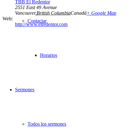
TBB El Redentor
2551 East 49 Avenue
Vancouver
,
British Columbia
Canadá
+ Google Map
Web:
Contactar
http://www.elredentor.com
Horarios
Sermones
Todos los sermones