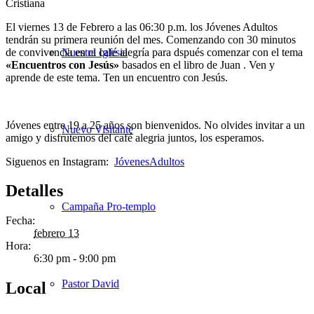
El viernes 13 de Febrero a las 06:30 p.m. los Jóvenes Adultos
tendrán su primera reunión del mes. Comenzando con 30 minutos
de convivencia en el café alegría para dspués comenzar con el tema
Nuestra Iglesia
«Encuentros con Jesús»
basados en el libro de Juan . Ven y
aprende de este tema. Ten un encuentro con Jesús.
Jóvenes entre 19 a 25 años son bienvenidos. No olvides invitar a un
Nuevo Visitante
amigo y disfrutemos del café alegria juntos, los esperamos.
Siguenos en Instagram:
JóvenesAdultos
Detalles
Campaña Pro-templo
Fecha:
febrero 13
Hora:
6:30 pm - 9:00 pm
Pastor David
Local