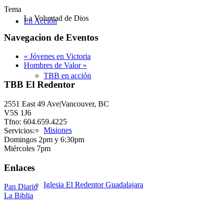
Tema
La Voluntad de Dios
En Acción
Navegacion de Eventos
«
Jóvenes en Victoria
Hombres de Valor
»
TBB en acción
TBB El Redentor
2551 East 49 Ave|Vancouver, BC
V5S 1J6
Tfno: 604.659.4225
Misiones
Servicios:
Domingos 2pm y 6:30pm
Miércoles 7pm
Enlaces
Iglesia El Redentor Guadalajara
Pan Diario
La Biblia