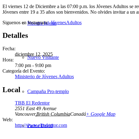
El viernes 12 de Diciembre a las 07:00 p.m. los Jóvenes Adultos se r
Jóvenes entre 19 a 35 años son bienvenidos. No olvides invitar a un a
Siguenos en Instagram:
JóvenesAdultos
Nuestra Iglesia
Detalles
Fecha:
diciembre 12, 2025
Nuevo Visitante
Hora:
7:00 pm - 9:00 pm
Categoría del Evento:
Ministerio de Jóvenes Adultos
Local
Campaña Pro-templo
TBB El Redentor
2551 East 49 Avenue
Vancouver
,
British Columbia
Canadá
+ Google Map
Web:
http://www.elredentor.com
Pastor David