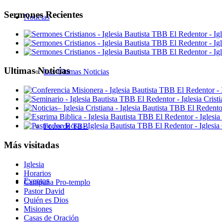
Sermones Recientes
Noticias
Ultimas Noticias
Las Últimas Noticias
Fotos de TBB
Más visitadas
Iglesia
Horarios
Eventos
Campaña Pro-templo
Pastor David
Quién es Dios
Misiones
Casas de Oración