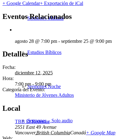
+ Google Calendar
+ Exportación de iCal
Eventos Relacionados
Sermones Mañana
agosto 28 @ 7:00 pm
-
septiembre 25 @ 9:00 pm
Estudios Bíblicos
Detalles
Fecha:
diciembre 12, 2025
Hora:
7:00 pm - 9:00 pm
Sermones Noche
Categoría del Evento:
Ministerio de Jóvenes Adultos
Local
Sermones – Solo audio
TBB El Redentor
2551 East 49 Avenue
Vancouver
,
British Columbia
Canadá
+ Google Map
Web: