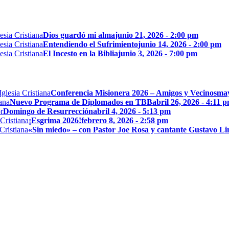
Dios guardó mi alma
junio 21, 2026 - 2:00 pm
Entendiendo el Sufrimiento
junio 14, 2026 - 2:00 pm
El Incesto en la Biblia
junio 3, 2026 - 7:00 pm
Conferencia Misionera 2026 – Amigos y Vecinos
may
Nuevo Programa de Diplomados en TBB
abril 26, 2026 - 4:11 
Domingo de Resurrección
abril 4, 2026 - 5:13 pm
¡Esgrima 2026!
febrero 8, 2026 - 2:58 pm
«Sin miedo» – con Pastor Joe Rosa y cantante Gustavo L