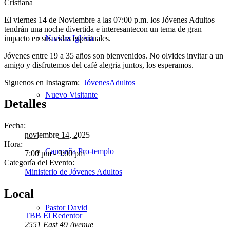
El viernes 14 de Noviembre a las 07:00 p.m. los Jóvenes Adultos
tendrán una noche divertida e interesantecon un tema de gran
impacto en sus vidas espirituales.
Nuestra Iglesia
Jóvenes entre 19 a 35 años son bienvenidos. No olvides invitar a un
amigo y disfrutemos del café alegria juntos, los esperamos.
Siguenos en Instagram:
JóvenesAdultos
Nuevo Visitante
Detalles
Fecha:
noviembre 14, 2025
Hora:
Campaña Pro-templo
7:00 pm - 9:00 pm
Categoría del Evento:
Ministerio de Jóvenes Adultos
Local
Pastor David
TBB El Redentor
2551 East 49 Avenue