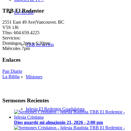
TBB El Redentor
En Acción
2551 East 49 Ave|Vancouver, BC
V5S 1J6
Tfno: 604.659.4225
Servicios:
Domingos 2pm y 6:30pm
TBB en acción
Miércoles 7pm
Enlaces
Pan Diario
La Biblia
Misiones
Sermones Recientes
Iglesia El Redentor Guadalajara
Dios guardó mi alma
junio 21, 2026 - 2:00 pm