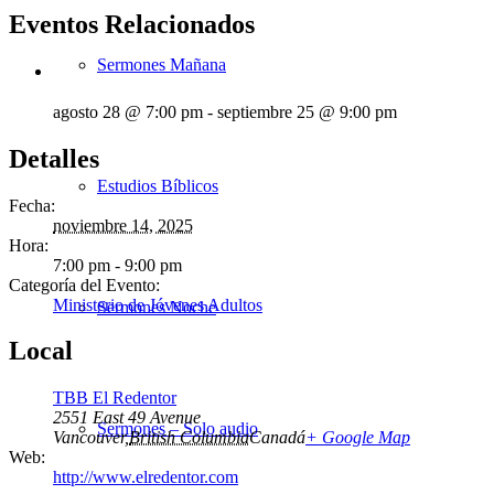
Eventos Relacionados
Sermones Mañana
agosto 28 @ 7:00 pm
-
septiembre 25 @ 9:00 pm
Detalles
Estudios Bíblicos
Fecha:
noviembre 14, 2025
Hora:
7:00 pm - 9:00 pm
Categoría del Evento:
Ministerio de Jóvenes Adultos
Sermones Noche
Local
TBB El Redentor
2551 East 49 Avenue
Sermones – Solo audio
Vancouver
,
British Columbia
Canadá
+ Google Map
Web:
http://www.elredentor.com