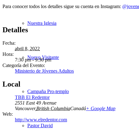
Para conocer todos los detalles sigue su cuenta en Instagram:
@jovene
Nuestra Iglesia
Detalles
Fecha:
abril 8, 2022
Hora:
Nuevo Visitante
7:30 pm - 9:30 pm
Categoría del Evento:
Ministerio de Jóvenes Adultos
Local
Campaña Pro-templo
TBB El Redentor
2551 East 49 Avenue
Vancouver
,
British Columbia
Canadá
+ Google Map
Web:
http://www.elredentor.com
Pastor David