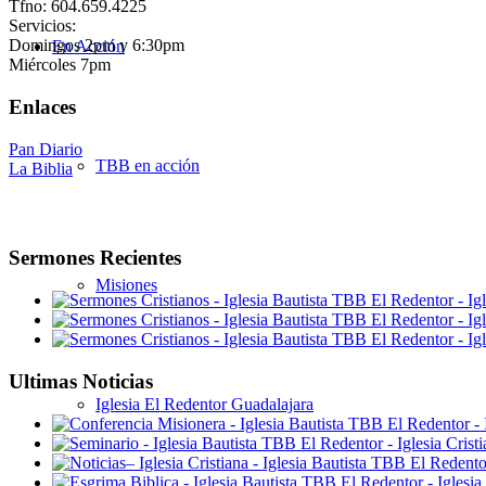
Tfno: 604.659.4225
Servicios:
Domingos 2pm y 6:30pm
En Acción
Miércoles 7pm
Enlaces
Pan Diario
TBB en acción
La Biblia
Sermones Recientes
Misiones
Ultimas Noticias
Iglesia El Redentor Guadalajara