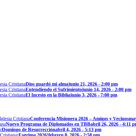
Dios guardó mi alma
junio 21, 2026 - 2:00 pm
Entendiendo el Sufrimiento
junio 14, 2026 - 2:00 pm
El Incesto en la Biblia
junio 3, 2026 - 7:00 pm
Conferencia Misionera 2026 – Amigos y Vecinos
may
Nuevo Programa de Diplomados en TBB
abril 26, 2026 - 4:11 
Domingo de Resurrección
abril 4, 2026 - 5:13 pm
¡Esgrima 2026!
febrero 8, 2026 - 2:58 pm