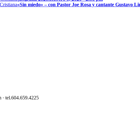
«Sin miedo» – con Pastor Joe Rosa y cantante Gustavo L
 · tel.604.659.4225