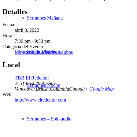
Detalles
Sermones Mañana
Fecha:
abril 8, 2022
Hora:
7:30 pm - 9:30 pm
Categoría del Evento:
Estudios Bíblicos
Ministerio de Jóvenes Adultos
Local
TBB El Redentor
2551 East 49 Avenue
Sermones Noche
Vancouver
,
British Columbia
Canadá
+ Google Map
Web:
http://www.elredentor.com
Sermones – Solo audio