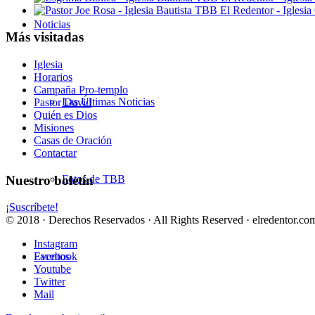
Noticias
Más visitadas
Iglesia
Horarios
Campaña Pro-templo
Las Últimas Noticias
Pastor David
Quién es Dios
Misiones
Casas de Oración
Contactar
Nuestro boletín
Fotos de TBB
¡Suscríbete!
© 2018 · Derechos Reservados · All Rights Reserved · elredentor.com
Instagram
Eventos
Facebook
Youtube
Twitter
Mail