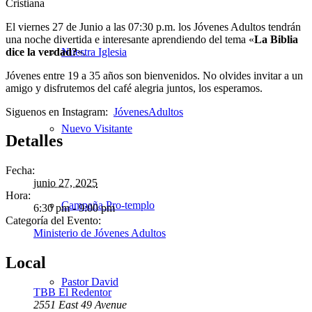
El viernes 27 de Junio a las 07:30 p.m. los Jóvenes Adultos tendrán
una noche divertida e interesante aprendiendo del tema «
La Biblia
dice la verdad?
«.
Nuestra Iglesia
Jóvenes entre 19 a 35 años son bienvenidos. No olvides invitar a un
amigo y disfrutemos del café alegria juntos, los esperamos.
Siguenos en Instagram:
JóvenesAdultos
Nuevo Visitante
Detalles
Fecha:
junio 27, 2025
Hora:
Campaña Pro-templo
6:30 pm - 9:00 pm
Categoría del Evento:
Ministerio de Jóvenes Adultos
Local
Pastor David
TBB El Redentor
2551 East 49 Avenue