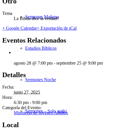
Otro
Tema
Sermones Mañana
La Biblia dice la verdad?
+ Google Calendar
+ Exportación de iCal
Eventos Relacionados
Estudios Bíblicos
agosto 28 @ 7:00 pm
-
septiembre 25 @ 9:00 pm
Detalles
Sermones Noche
Fecha:
junio 27, 2025
Hora:
6:30 pm - 9:00 pm
Categoría del Evento:
Sermones – Solo audio
Ministerio de Jóvenes Adultos
Local