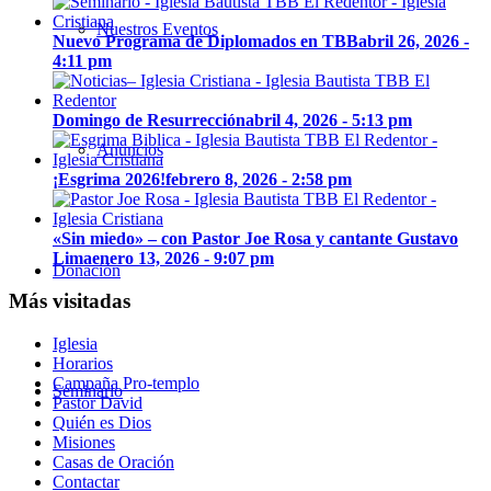
Nuestros Eventos
Nuevo Programa de Diplomados en TBB
abril 26, 2026 -
4:11 pm
Domingo de Resurrección
abril 4, 2026 - 5:13 pm
Anuncios
¡Esgrima 2026!
febrero 8, 2026 - 2:58 pm
«Sin miedo» – con Pastor Joe Rosa y cantante Gustavo
Lima
enero 13, 2026 - 9:07 pm
Donación
Más visitadas
Iglesia
Horarios
Campaña Pro-templo
Seminario
Pastor David
Quién es Dios
Misiones
Casas de Oración
Contactar