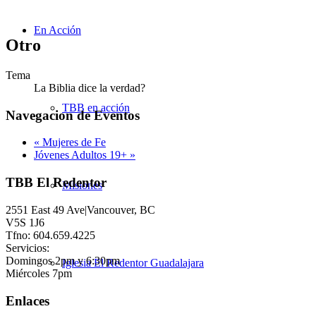
En Acción
Otro
Tema
La Biblia dice la verdad?
TBB en acción
Navegacion de Eventos
«
Mujeres de Fe
Jóvenes Adultos 19+
»
TBB El Redentor
Misiones
2551 East 49 Ave|Vancouver, BC
V5S 1J6
Tfno: 604.659.4225
Servicios:
Domingos 2pm y 6:30pm
Iglesia El Redentor Guadalajara
Miércoles 7pm
Enlaces