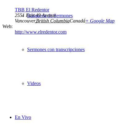
TBB El Redentor
2551 East 49 Avenue
Búsqueda de Sermones
Vancouver
,
British Columbia
Canadá
+ Google Map
Web:
http://www.elredentor.com
Sermones con transcripciones
Videos
En Vivo