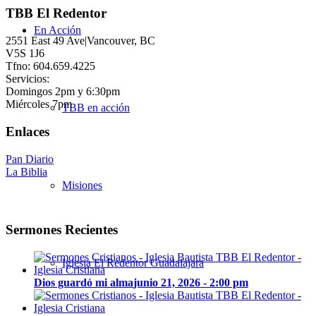
TBB El Redentor
En Acción
2551 East 49 Ave|Vancouver, BC
V5S 1J6
Tfno: 604.659.4225
Servicios:
Domingos 2pm y 6:30pm
Miércoles 7pm
TBB en acción
Enlaces
Pan Diario
La Biblia
Misiones
Sermones Recientes
Iglesia El Redentor Guadalajara
Dios guardó mi alma
junio 21, 2026 - 2:00 pm