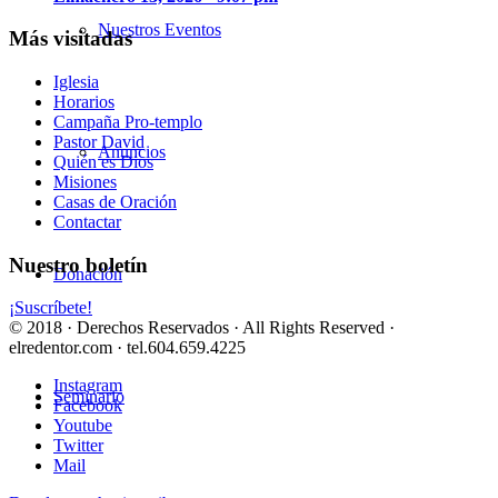
Nuestros Eventos
Más visitadas
Iglesia
Horarios
Campaña Pro-templo
Pastor David
Anuncios
Quién es Dios
Misiones
Casas de Oración
Contactar
Nuestro boletín
Donación
¡Suscríbete!
© 2018 · Derechos Reservados · All Rights Reserved ·
elredentor.com · tel.604.659.4225
Instagram
Seminario
Facebook
Youtube
Twitter
Mail