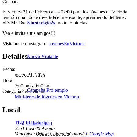
El viernes 21 de Febrero a las 07:00 p.m. los Jóvenes en Victoria
tendrán una noche divertida e interesante, aprendiendo del tema:
«Es Mr. Beast tu maestro?», no te lo pierdas.
Nuestra Iglesia
Ven e invita a tus amigos!!!
Visitanos en Instagram:
JovenesEnVictoria
Detalles
Nuevo Visitante
Fecha:
marzo 21, 2025
Hora:
7:00 pm - 9:00 pm
Campaña Pro-templo
Categoría del Evento:
Ministerio de Jóvenes en Victoria
Local
TBB El Redentor
Pastor David
2551 East 49 Avenue
Vancouver
,
British Columbia
Canadá
+ Google Map