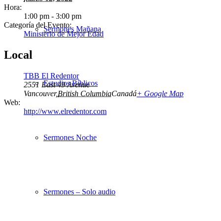
Hora:
1:00 pm - 3:00 pm
Categoría del Evento:
Sermones Mañana
Ministerio de Mejor Edad
Local
TBB El Redentor
Estudios Bíblicos
2551 East 49 Avenue
Vancouver
,
British Columbia
Canadá
+ Google Map
Web:
http://www.elredentor.com
Sermones Noche
Sermones – Solo audio