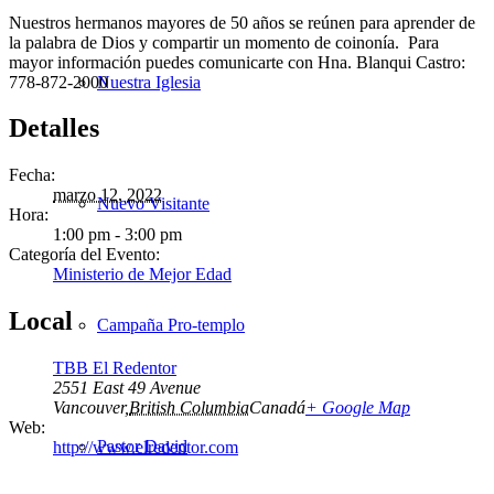
Nuestros hermanos mayores de 50 años se reúnen para aprender de
la palabra de Dios y compartir un momento de coinonía. Para
mayor información puedes comunicarte con Hna. Blanqui Castro:
778-872-2000
Nuestra Iglesia
Detalles
Fecha:
marzo 12, 2022
Nuevo Visitante
Hora:
1:00 pm - 3:00 pm
Categoría del Evento:
Ministerio de Mejor Edad
Local
Campaña Pro-templo
TBB El Redentor
2551 East 49 Avenue
Vancouver
,
British Columbia
Canadá
+ Google Map
Web:
Pastor David
http://www.elredentor.com