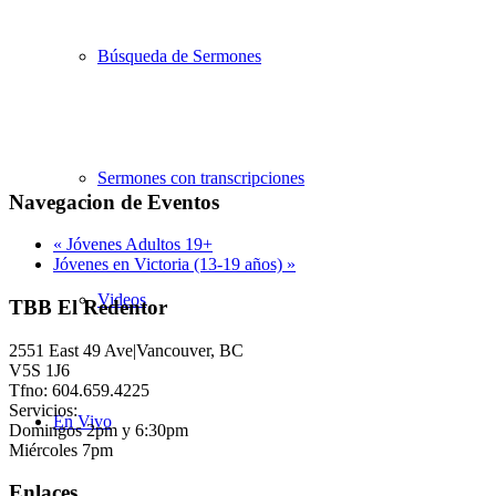
Búsqueda de Sermones
Sermones con transcripciones
Navegacion de Eventos
«
Jóvenes Adultos 19+
Jóvenes en Victoria (13-19 años)
»
Videos
TBB El Redentor
2551 East 49 Ave|Vancouver, BC
V5S 1J6
Tfno: 604.659.4225
Servicios:
En Vivo
Domingos 2pm y 6:30pm
Miércoles 7pm
Enlaces