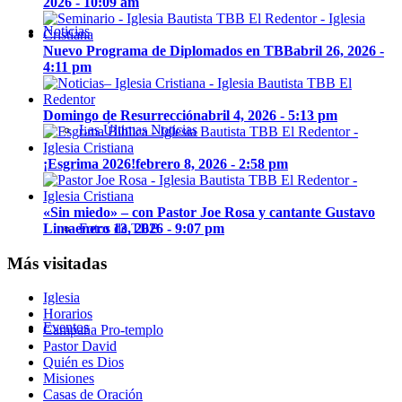
2026 - 10:09 am
Noticias
Nuevo Programa de Diplomados en TBB
abril 26, 2026 -
4:11 pm
Domingo de Resurrección
abril 4, 2026 - 5:13 pm
Las Últimas Noticias
¡Esgrima 2026!
febrero 8, 2026 - 2:58 pm
«Sin miedo» – con Pastor Joe Rosa y cantante Gustavo
Lima
enero 13, 2026 - 9:07 pm
Fotos de TBB
Más visitadas
Iglesia
Horarios
Eventos
Campaña Pro-templo
Pastor David
Quién es Dios
Misiones
Casas de Oración