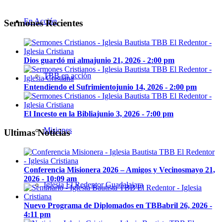
En Acción
Sermones Recientes
Dios guardó mi alma
junio 21, 2026 - 2:00 pm
TBB en acción
Entendiendo el Sufrimiento
junio 14, 2026 - 2:00 pm
El Incesto en la Biblia
junio 3, 2026 - 7:00 pm
Misiones
Ultimas Noticias
Conferencia Misionera 2026 – Amigos y Vecinos
mayo 21,
2026 - 10:09 am
Iglesia El Redentor Guadalajara
Nuevo Programa de Diplomados en TBB
abril 26, 2026 -
4:11 pm