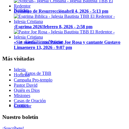
Noticias
Domingo de Resurrección
abril 4, 2026 - 5:13 pm
¡Esgrima 2026!
febrero 8, 2026 - 2:58 pm
Las Últimas Noticias
«Sin miedo» – con Pastor Joe Rosa y cantante Gustavo
Lima
enero 13, 2026 - 9:07 pm
Más visitadas
Iglesia
Fotos de TBB
Horarios
Campaña Pro-templo
Pastor David
Quién es Dios
Misiones
Casas de Oración
Eventos
Contactar
Nuestro boletín
¡Suscríbete!