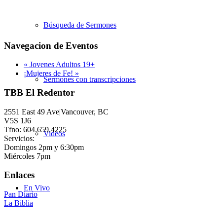
Búsqueda de Sermones
Navegacion de Eventos
«
Jovenes Adultos 19+
¡Mujeres de Fe!
»
Sermones con transcripciones
TBB El Redentor
2551 East 49 Ave|Vancouver, BC
V5S 1J6
Tfno: 604.659.4225
Videos
Servicios:
Domingos 2pm y 6:30pm
Miércoles 7pm
Enlaces
En Vivo
Pan Diario
La Biblia