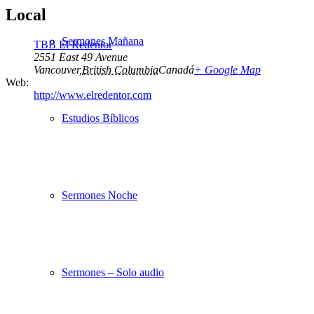
Local
Sermones Mañana
TBB El Redentor
2551 East 49 Avenue
Vancouver
,
British Columbia
Canadá
+ Google Map
Web:
http://www.elredentor.com
Estudios Bíblicos
Sermones Noche
Sermones – Solo audio