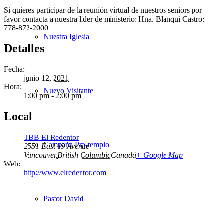
Si quieres participar de la reunión virtual de nuestros seniors por
favor contacta a nuestra líder de ministerio: Hna. Blanqui Castro:
778-872-2000
Nuestra Iglesia
Detalles
Fecha:
junio 12, 2021
Hora:
Nuevo Visitante
1:00 pm - 2:00 pm
Local
TBB El Redentor
Campaña Pro-templo
2551 East 49 Avenue
Vancouver
,
British Columbia
Canadá
+ Google Map
Web:
http://www.elredentor.com
Pastor David