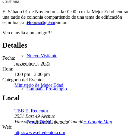
El Sábado 01 de Noviembre a la 01:00 p.m. la Mejor Edad tendrán
una tarde de coinonia compartiendo de una tema de edificación
espiritual, no te pierdas la reunion.
Nuestra Iglesia
Ven e invita a un amigo!!!
Detalles
Nuevo Visitante
Fecha:
noviembre 1, 2025
Hora:
1:00 pm - 3:00 pm
Categoría del Evento:
Ministerio de Mejor Edad
Campaña Pro-templo
Local
TBB El Redentor
2551 East 49 Avenue
Vancouver
,
British Columbia
Canadá
+ Google Map
Pastor David
Web:
http://www.elredentor.com