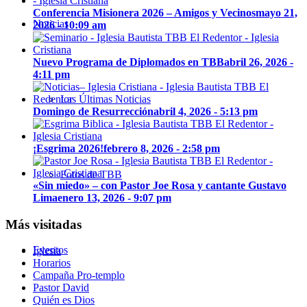
Conferencia Misionera 2026 – Amigos y Vecinos
mayo 21,
Noticias
2026 - 10:09 am
Nuevo Programa de Diplomados en TBB
abril 26, 2026 -
4:11 pm
Las Últimas Noticias
Domingo de Resurrección
abril 4, 2026 - 5:13 pm
¡Esgrima 2026!
febrero 8, 2026 - 2:58 pm
Fotos de TBB
«Sin miedo» – con Pastor Joe Rosa y cantante Gustavo
Lima
enero 13, 2026 - 9:07 pm
Más visitadas
Eventos
Iglesia
Horarios
Campaña Pro-templo
Pastor David
Quién es Dios