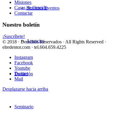
Misiones
Casas de Oración
Nuestros Eventos
Contactar
Nuestro boletín
¡Suscríbete!
Anuncios
© 2018 · Derechos Reservados · All Rights Reserved ·
elredentor.com · tel.604.659.4225
Instagram
Facebook
Youtube
Twitter
Donación
Mail
Desplazarse hacia arriba
Seminario