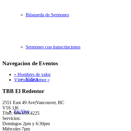
Búsqueda de Sermones
Sermones con transcripciones
Navegacion de Eventos
«
Hombres de valor
Videos
Vínculo de Amor
»
TBB El Redentor
2551 East 49 Ave|Vancouver, BC
V5S 1J6
En Vivo
Tfno: 604.659.4225
Servicios:
Domingos 2pm y 6:30pm
Miércoles 7pm