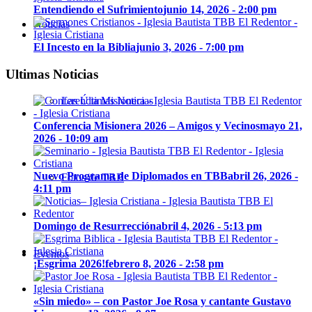
Entendiendo el Sufrimiento
junio 14, 2026 - 2:00 pm
Noticias
El Incesto en la Biblia
junio 3, 2026 - 7:00 pm
Ultimas Noticias
Las Últimas Noticias
Conferencia Misionera 2026 – Amigos y Vecinos
mayo 21,
2026 - 10:09 am
Nuevo Programa de Diplomados en TBB
abril 26, 2026 -
Fotos de TBB
4:11 pm
Domingo de Resurrección
abril 4, 2026 - 5:13 pm
Eventos
¡Esgrima 2026!
febrero 8, 2026 - 2:58 pm
«Sin miedo» – con Pastor Joe Rosa y cantante Gustavo