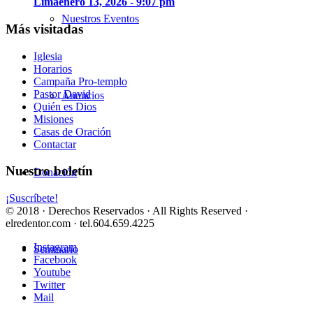
Lima
enero 13, 2026 - 9:07 pm
Nuestros Eventos
Más visitadas
Iglesia
Horarios
Campaña Pro-templo
Pastor David
Anuncios
Quién es Dios
Misiones
Casas de Oración
Contactar
Nuestro boletín
Donación
¡Suscríbete!
© 2018 · Derechos Reservados · All Rights Reserved ·
elredentor.com · tel.604.659.4225
Instagram
Seminario
Facebook
Youtube
Twitter
Mail