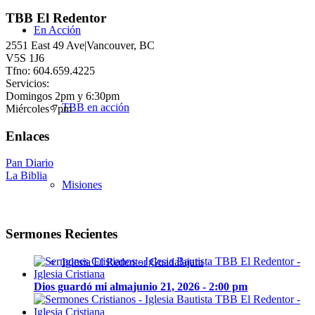
TBB El Redentor
En Acción
2551 East 49 Ave|Vancouver, BC
V5S 1J6
Tfno: 604.659.4225
Servicios:
Domingos 2pm y 6:30pm
TBB en acción
Miércoles 7pm
Enlaces
Pan Diario
La Biblia
Misiones
Sermones Recientes
Iglesia El Redentor Guadalajara
Dios guardó mi alma
junio 21, 2026 - 2:00 pm