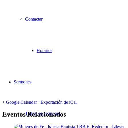
Contactar
Horarios
Sermones
+ Google Calendar
+ Exportación de iCal
Eventos Relacionados
Todos los sermones