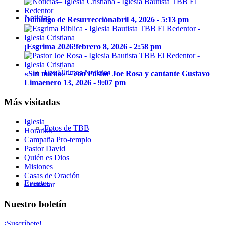
Noticias
Domingo de Resurrección
abril 4, 2026 - 5:13 pm
¡Esgrima 2026!
febrero 8, 2026 - 2:58 pm
Las Últimas Noticias
«Sin miedo» – con Pastor Joe Rosa y cantante Gustavo
Lima
enero 13, 2026 - 9:07 pm
Más visitadas
Iglesia
Fotos de TBB
Horarios
Campaña Pro-templo
Pastor David
Quién es Dios
Misiones
Casas de Oración
Eventos
Contactar
Nuestro boletín
¡Suscríbete!