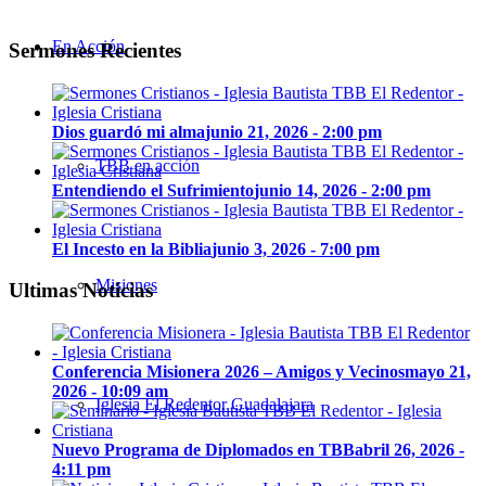
En Acción
Sermones Recientes
Dios guardó mi alma
junio 21, 2026 - 2:00 pm
TBB en acción
Entendiendo el Sufrimiento
junio 14, 2026 - 2:00 pm
El Incesto en la Biblia
junio 3, 2026 - 7:00 pm
Misiones
Ultimas Noticias
Conferencia Misionera 2026 – Amigos y Vecinos
mayo 21,
2026 - 10:09 am
Iglesia El Redentor Guadalajara
Nuevo Programa de Diplomados en TBB
abril 26, 2026 -
4:11 pm