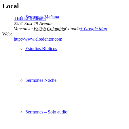
Local
Sermones Mañana
TBB El Redentor
2551 East 49 Avenue
Vancouver
,
British Columbia
Canadá
+ Google Map
Web:
http://www.elredentor.com
Estudios Bíblicos
Sermones Noche
Sermones – Solo audio