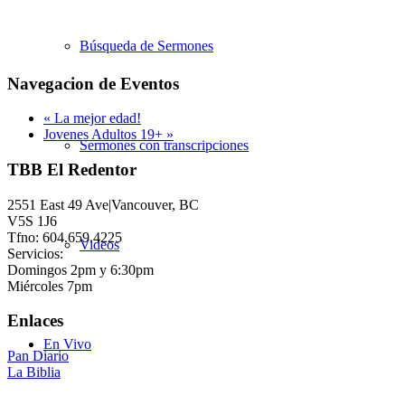
Búsqueda de Sermones
Navegacion de Eventos
«
La mejor edad!
Jovenes Adultos 19+
»
Sermones con transcripciones
TBB El Redentor
2551 East 49 Ave|Vancouver, BC
V5S 1J6
Tfno: 604.659.4225
Videos
Servicios:
Domingos 2pm y 6:30pm
Miércoles 7pm
Enlaces
En Vivo
Pan Diario
La Biblia