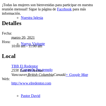
¡Todas las mujeres son bienvenidas para participar en nuestra
reunión mensual! Sigue la página de
Facebook
para más
información.
Nuestra Iglesia
Detalles
Fecha:
marzo 20, 2021
Hora:
Nuevo Visitante
10:00 am - 11:00 am
Local
TBB El Redentor
Campaña Pro-templo
2551 East 49 Avenue
Vancouver
,
British Columbia
Canadá
+ Google Map
Web:
http://www.elredentor.com
Pastor David