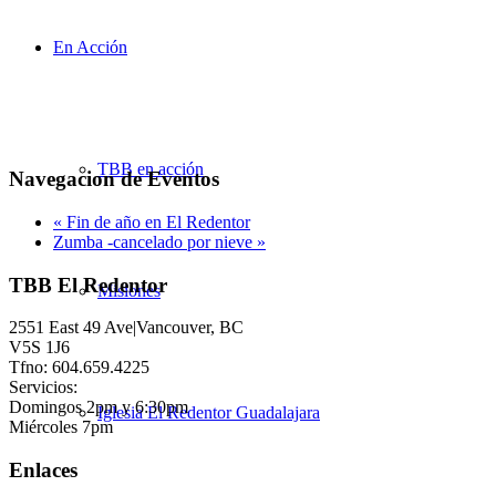
En Acción
TBB en acción
Navegacion de Eventos
«
Fin de año en El Redentor
Zumba -cancelado por nieve
»
TBB El Redentor
Misiones
2551 East 49 Ave|Vancouver, BC
V5S 1J6
Tfno: 604.659.4225
Servicios:
Domingos 2pm y 6:30pm
Iglesia El Redentor Guadalajara
Miércoles 7pm
Enlaces