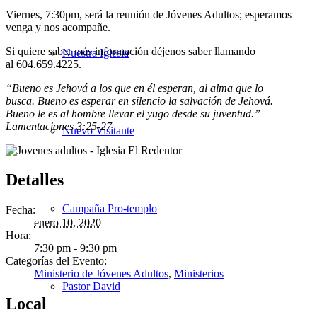
Viernes, 7:30pm, será la reunión de Jóvenes Adultos; esperamos
venga y nos acompañe.
Si quiere saber más información déjenos saber llamando
Nuestra Iglesia
al 604.659.4225.
“Bueno es Jehová a los que en él esperan, al alma que lo
busca. Bueno es esperar en silencio la salvación de Jehová.
Bueno le es al hombre llevar el yugo desde su juventud.”
Lamentaciones 3:25-27
Nuevo Visitante
Detalles
Campaña Pro-templo
Fecha:
enero 10, 2020
Hora:
7:30 pm - 9:30 pm
Categorías del Evento:
Ministerio de Jóvenes Adultos
,
Ministerios
Pastor David
Local