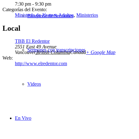
7:30 pm - 9:30 pm
Categorías del Evento:
Ministerio de Jóvenes Adultos
,
Ministerios
Búsqueda de Sermones
Local
TBB El Redentor
2551 East 49 Avenue
Sermones con transcripciones
Vancouver
,
British Columbia
Canadá
+ Google Map
Web:
http://www.elredentor.com
Videos
En Vivo