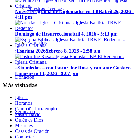
Nuestros Eventos
Nuevo Programa de Diplomados en TBB
abril 26, 2026 -
4:11 pm
Domingo de Resurrección
abril 4, 2026 - 5:13 pm
Anuncios
¡Esgrima 2026!
febrero 8, 2026 - 2:58 pm
«Sin miedo» – con Pastor Joe Rosa y cantante Gustavo
Lima
enero 13, 2026 - 9:07 pm
Donación
Más visitadas
Iglesia
Horarios
Campaña Pro-templo
Seminario
Pastor David
Quién es Dios
Misiones
Casas de Oración
Contactar