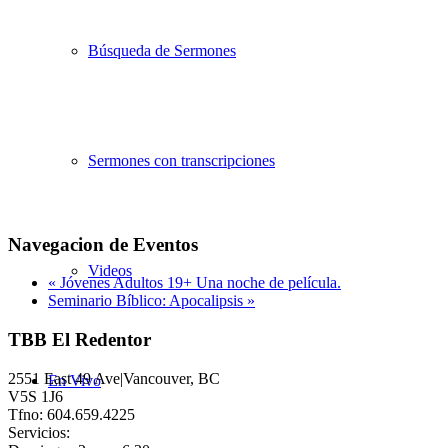
Búsqueda de Sermones
Sermones con transcripciones
Navegacion de Eventos
Videos
«
Jóvenes Adultos 19+ Una noche de película.
Seminario Bíblico: Apocalipsis
»
TBB El Redentor
2551 East 49 Ave|Vancouver, BC
En Vivo
V5S 1J6
Tfno: 604.659.4225
Servicios: