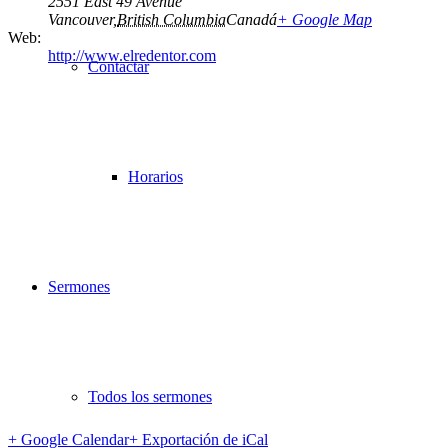
2551 East 49 Avenue
Vancouver
,
British Columbia
Canadá
+ Google Map
Web:
http://www.elredentor.com
Contactar
Horarios
Sermones
Todos los sermones
+ Google Calendar
+ Exportación de iCal