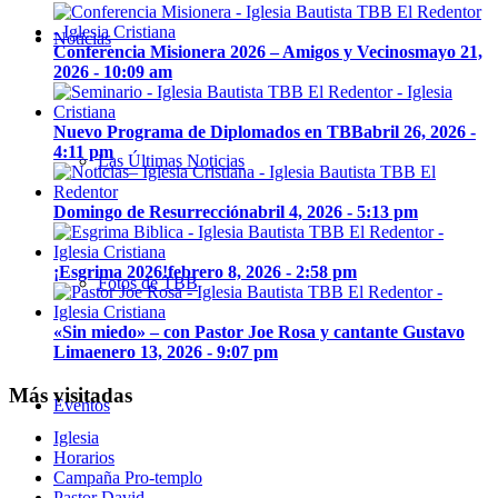
Noticias
Conferencia Misionera 2026 – Amigos y Vecinos
mayo 21,
2026 - 10:09 am
Nuevo Programa de Diplomados en TBB
abril 26, 2026 -
4:11 pm
Las Últimas Noticias
Domingo de Resurrección
abril 4, 2026 - 5:13 pm
¡Esgrima 2026!
febrero 8, 2026 - 2:58 pm
Fotos de TBB
«Sin miedo» – con Pastor Joe Rosa y cantante Gustavo
Lima
enero 13, 2026 - 9:07 pm
Más visitadas
Eventos
Iglesia
Horarios
Campaña Pro-templo
Pastor David