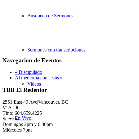
Búsqueda de Sermones
Sermones con transcripciones
Navegacion de Eventos
«
Discipulado
Al mediodía con Jesús
»
Videos
TBB El Redentor
2551 East 49 Ave|Vancouver, BC
V5S 1J6
Tfno: 604.659.4225
En Vivo
Servicios:
Domingos 2pm y 6:30pm
Miércoles 7pm