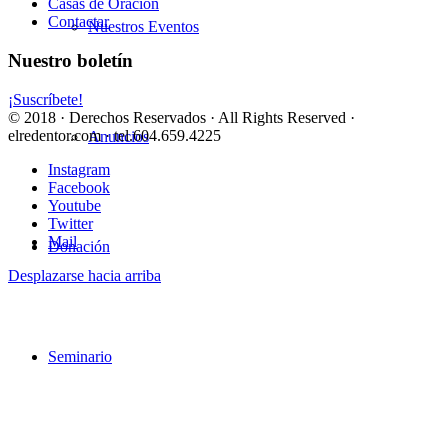
Casas de Oración
Contactar
Nuestros Eventos
Nuestro boletín
¡Suscríbete!
© 2018 · Derechos Reservados · All Rights Reserved ·
elredentor.com · tel.604.659.4225
Anuncios
Instagram
Facebook
Youtube
Twitter
Mail
Donación
Desplazarse hacia arriba
Seminario