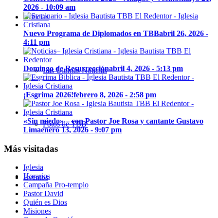
2026 - 10:09 am
Noticias
Nuevo Programa de Diplomados en TBB
abril 26, 2026 -
4:11 pm
Domingo de Resurrección
abril 4, 2026 - 5:13 pm
Las Últimas Noticias
¡Esgrima 2026!
febrero 8, 2026 - 2:58 pm
«Sin miedo» – con Pastor Joe Rosa y cantante Gustavo
Fotos de TBB
Lima
enero 13, 2026 - 9:07 pm
Más visitadas
Iglesia
Horarios
Eventos
Campaña Pro-templo
Pastor David
Quién es Dios
Misiones