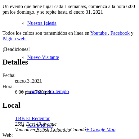
Un evento que tiene lugar cada 1 semana/s, comienza a la hora 6:00
pm los domingo, y se repite hasta el enero 31, 2021
Nuestra Iglesia
Todos los cultos son transmitidos en línea en
Youtube
,
Facebook
y
Página web.
¡Bendiciones!
Nuevo Visitante
Detalles
Fecha:
enero 3, 2021
Hora:
Campaña Pro-templo
6:00 pm - 7:30 pm
Local
TBB El Redentor
2551 East 49 Avenue
Pastor David
Vancouver
,
British Columbia
Canadá
+ Google Map
Web: