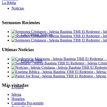
La Biblia
Noticias
Sermones Recientes
Las Últimas Noticias
Ultimas Noticias
Fotos de TBB
Más visitadas
Eventos
Iglesia
Horarios
Campaña Pro-templo