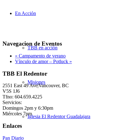
En Acción
Navegacion de Eventos
TBB en acción
«
Campamento de verano
Vínculo de amor – Potluck
»
TBB El Redentor
Misiones
2551 East 49 Ave|Vancouver, BC
V5S 1J6
Tfno: 604.659.4225
Servicios:
Domingos 2pm y 6:30pm
Miércoles 7pm
Iglesia El Redentor Guadalajara
Enlaces
Pan Diario