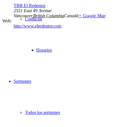
TBB El Redentor
2551 East 49 Avenue
Vancouver
,
British Columbia
Canadá
+ Google Map
Contactar
Web:
http://www.elredentor.com
Horarios
Sermones
Todos los sermones