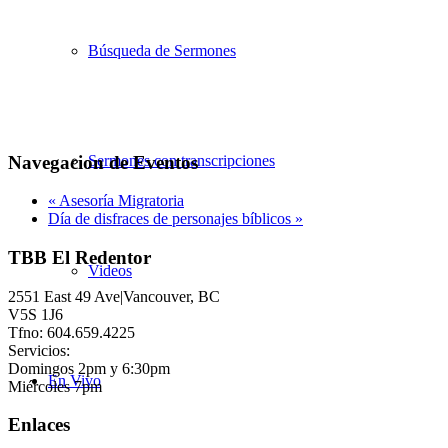
Búsqueda de Sermones
Navegacion de Eventos
Sermones con transcripciones
«
Asesoría Migratoria
Día de disfraces de personajes bíblicos
»
TBB El Redentor
Videos
2551 East 49 Ave|Vancouver, BC
V5S 1J6
Tfno: 604.659.4225
Servicios:
Domingos 2pm y 6:30pm
En Vivo
Miércoles 7pm
Enlaces