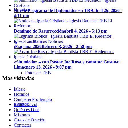
Noticias
Nuevo Programa de Diplomados en TBB
abril 26, 2026 -
4:11 pm
Domingo de Resurrección
abril 4, 2026 - 5:13 pm
Las Últimas Noticias
¡Esgrima 2026!
febrero 8, 2026 - 2:58 pm
«Sin miedo» – con Pastor Joe Rosa y cantante Gustavo
Lima
enero 13, 2026 - 9:07 pm
Fotos de TBB
Más visitadas
Iglesia
Horarios
Campaña Pro-templo
Eventos
Pastor David
Quién es Dios
Misiones
Casas de Oración
Contactar