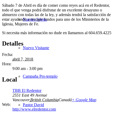
Sábado 7 de Abril es día de comer como reyes acá en el Redentor,
todo el que venga podrá disfrutar de un excelente desayuno o
almuerzo con todas las de la ley, y además tendrá la satisfacción de
estar ayudando a recoger fondos para uno de los Ministerios de la
Nuestra Iglesia
Iglesia, Mujeres de Fe.
Si necesita más información no dude en llamarnos al 604.659.4225
Detalles
Nuevo Visitante
Fecha:
abril 7, 2018
Hora:
9:00 am - 3:00 pm
Campaña Pro-templo
Local
TBB El Redentor
2551 East 49 Avenue
Vancouver
,
British Columbia
Canadá
+ Google Map
Web:
Pastor David
http://www.elredentor.com