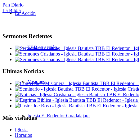
Pan Diario
La Biblia
En Acción
Sermones Recientes
TBB en acción
Ultimas Noticias
Misiones
Iglesia El Redentor Guadalajara
Más visitadas
Iglesia
Horarios