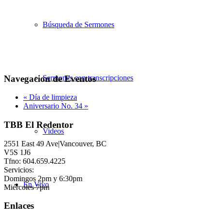
Búsqueda de Sermones
Navegacion de Eventos
Sermones con transcripciones
«
Día de limpieza
Aniversario No. 34
»
TBB El Redentor
Videos
2551 East 49 Ave|Vancouver, BC
V5S 1J6
Tfno: 604.659.4225
Servicios:
Domingos 2pm y 6:30pm
En Vivo
Miércoles 7pm
Enlaces