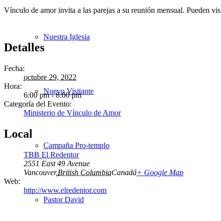
Vínculo de amor invita a las parejas a su reunión mensual. Pueden vis
Nuestra Iglesia
Detalles
Fecha:
octubre 29, 2022
Hora:
Nuevo Visitante
6:00 pm - 8:00 pm
Categoría del Evento:
Ministerio de Vínculo de Amor
Local
Campaña Pro-templo
TBB El Redentor
2551 East 49 Avenue
Vancouver
,
British Columbia
Canadá
+ Google Map
Web:
http://www.elredentor.com
Pastor David