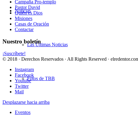
Campaña Pro-templo
Pastor David
Noticias
Quién es Dios
Misiones
Casas de Oración
Contactar
Nuestro boletín
Las Últimas Noticias
¡Suscríbete!
© 2018 · Derechos Reservados · All Rights Reserved · elredentor.com
Instagram
Facebook
Fotos de TBB
Youtube
Twitter
Mail
Desplazarse hacia arriba
Eventos