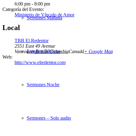
6:00 pm - 8:00 pm
Categoría del Evento:
Ministerio de Vínculo de Amor
Sermones Mañana
Local
TBB El Redentor
2551 East 49 Avenue
Estudios Bíblicos
Vancouver
,
British Columbia
Canadá
+ Google Map
Web:
http://www.elredentor.com
Sermones Noche
Sermones – Solo audio