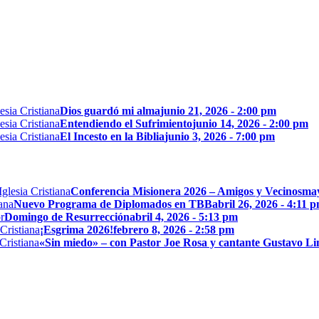
Dios guardó mi alma
junio 21, 2026 - 2:00 pm
Entendiendo el Sufrimiento
junio 14, 2026 - 2:00 pm
El Incesto en la Biblia
junio 3, 2026 - 7:00 pm
Conferencia Misionera 2026 – Amigos y Vecinos
may
Nuevo Programa de Diplomados en TBB
abril 26, 2026 - 4:11 
Domingo de Resurrección
abril 4, 2026 - 5:13 pm
¡Esgrima 2026!
febrero 8, 2026 - 2:58 pm
«Sin miedo» – con Pastor Joe Rosa y cantante Gustavo L