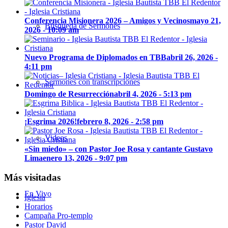
Conferencia Misionera 2026 – Amigos y Vecinos
mayo 21,
Búsqueda de Sermones
2026 - 10:09 am
Nuevo Programa de Diplomados en TBB
abril 26, 2026 -
4:11 pm
Sermones con transcripciones
Domingo de Resurrección
abril 4, 2026 - 5:13 pm
¡Esgrima 2026!
febrero 8, 2026 - 2:58 pm
Videos
«Sin miedo» – con Pastor Joe Rosa y cantante Gustavo
Lima
enero 13, 2026 - 9:07 pm
Más visitadas
En Vivo
Iglesia
Horarios
Campaña Pro-templo
Pastor David