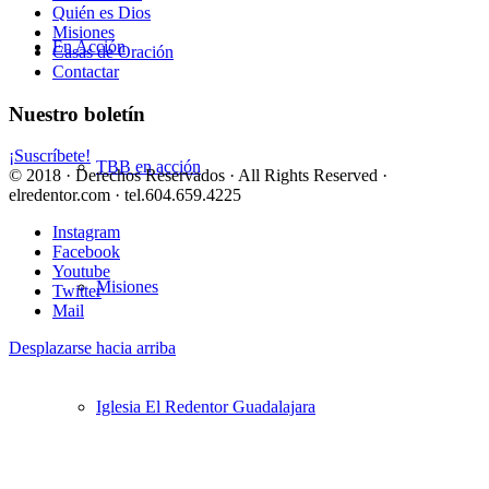
Quién es Dios
Misiones
En Acción
Casas de Oración
Contactar
Nuestro boletín
¡Suscríbete!
TBB en acción
© 2018 · Derechos Reservados · All Rights Reserved ·
elredentor.com · tel.604.659.4225
Instagram
Facebook
Youtube
Misiones
Twitter
Mail
Desplazarse hacia arriba
Iglesia El Redentor Guadalajara