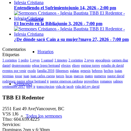
Entendiendo el Sufrimiento
junio 14, 2026 - 2:00 pm
Contactar
El Incesto en la Biblia
junio 3, 2026 - 7:00 pm
¿De dónde sacó Caín a su mujer?
mayo 27, 2026 - 7:00 pm
Comentarios
Horarios
Etiquetas
1 corintios
1 pedro
1 reyes
1 samuel
1 timoteo
2 corintios
2 reyes
apocalipsis
carmen diaz
daniel
deuteronomio
edgar lopez bertrand
efesios
eliseo
enrique torres
estudio de david
eventos por venir
exodo
familia 2016
filipenses
galatas
genesis
hebreos
hechos
isaias
jeremias
josue
juan
juan carlos cuesta
jueces
lucas
marcos
mateo
numeros
pastor david
rodriguez
pastor edgar bertrand jr
pastor emerson cardona
proverbios
romanos
salmos
Sermones
septiembre 2017
toby jr
transcripcion
vida de jacob
vida del rey david
TBB El Redentor
2551 East 49 Ave|Vancouver, BC
V5S 1J6
Todos los sermones
Tfno: 604.659.4225
Servicios:
Domingos 2pm y 6:30pm