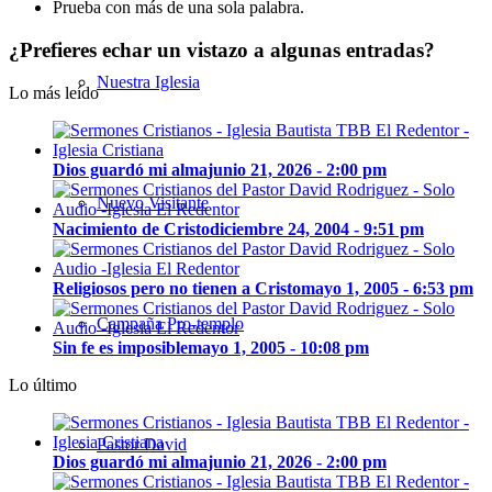
Prueba con más de una sola palabra.
¿Prefieres echar un vistazo a algunas entradas?
Nuestra Iglesia
Lo más leído
Dios guardó mi alma
junio 21, 2026 - 2:00 pm
Nuevo Visitante
Nacimiento de Cristo
diciembre 24, 2004 - 9:51 pm
Religiosos pero no tienen a Cristo
mayo 1, 2005 - 6:53 pm
Campaña Pro-templo
Sin fe es imposible
mayo 1, 2005 - 10:08 pm
Lo último
Pastor David
Dios guardó mi alma
junio 21, 2026 - 2:00 pm