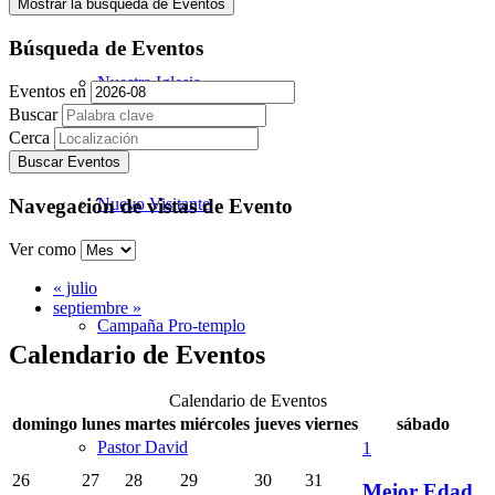
Mostrar la búsqueda de Eventos
Búsqueda de Eventos
Nuestra Iglesia
Eventos en
Buscar
Cerca
Navegación de vistas de Evento
Nuevo Visitante
Ver como
«
julio
septiembre
»
Campaña Pro-templo
Calendario de Eventos
Calendario de Eventos
domingo
lunes
martes
miércoles
jueves
viernes
sábado
Pastor David
1
26
27
28
29
30
31
Mejor Edad