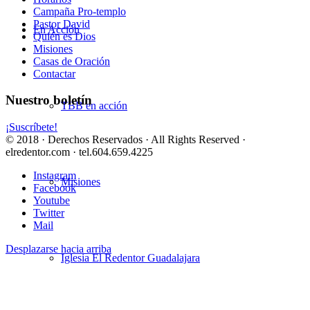
Campaña Pro-templo
Pastor David
En Acción
Quién es Dios
Misiones
Casas de Oración
Contactar
Nuestro boletín
TBB en acción
¡Suscríbete!
© 2018 · Derechos Reservados · All Rights Reserved ·
elredentor.com · tel.604.659.4225
Instagram
Misiones
Facebook
Youtube
Twitter
Mail
Desplazarse hacia arriba
Iglesia El Redentor Guadalajara