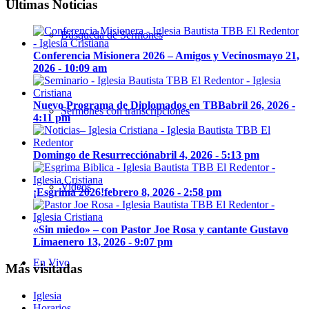
Ultimas Noticias
Búsqueda de Sermones
Conferencia Misionera 2026 – Amigos y Vecinos
mayo 21,
2026 - 10:09 am
Nuevo Programa de Diplomados en TBB
abril 26, 2026 -
Sermones con transcripciones
4:11 pm
Domingo de Resurrección
abril 4, 2026 - 5:13 pm
Videos
¡Esgrima 2026!
febrero 8, 2026 - 2:58 pm
«Sin miedo» – con Pastor Joe Rosa y cantante Gustavo
Lima
enero 13, 2026 - 9:07 pm
En Vivo
Más visitadas
Iglesia
Horarios