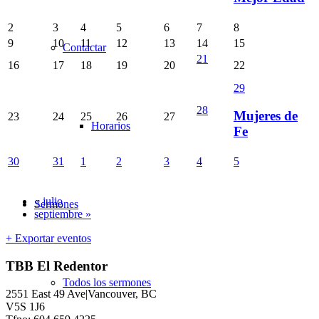
2
3
4
5
6
7
8
9
10
11
12
13
14
15
Contactar
21
16
17
18
19
20
22
29
28
Mujeres de
23
24
25
26
27
Horarios
Fe
30
31
1
2
3
4
5
«
julio
Sermones
septiembre
»
+ Exportar eventos
TBB El Redentor
Todos los sermones
2551 East 49 Ave|Vancouver, BC
V5S 1J6